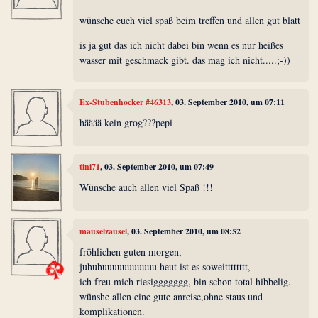
wünsche euch viel spaß beim treffen und allen gut blatt
is ja gut das ich nicht dabei bin wenn es nur heißes
wasser mit geschmack gibt. das mag ich nicht.....;-))
Ex-Stubenhocker #46313
, 03. September 2010, um 07:11
hääää kein grog???pepi
tini71
, 03. September 2010, um 07:49
Wünsche auch allen viel Spaß !!!
mauselzausel
, 03. September 2010, um 08:52
fröhlichen guten morgen,
juhuhuuuuuuuuuuu heut ist es soweitttttttt,
ich freu mich riesiggggggg, bin schon total hibbelig.
wünshe allen eine gute anreise,ohne staus und
komplikationen.