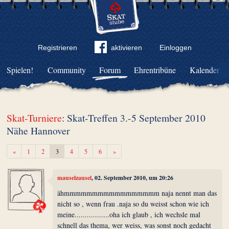
Registrieren
aktivieren
Einloggen
Spielen!
Community
Forum
Ehrentribüne
Kalender
Skat-Turniere
: Skat-Treffen 3.-5 September 2010
Nähe Hannover
Zurück
Weiter
«
1
2
3
4
5
6
»
mauselzausel
, 02. September 2010, um 20:26
ähmmmmmmmmmmmmmmmmm naja nennt man das
nicht so , wenn frau .naja so du weisst schon wie ich
meine.................oha ich glaub , ich wechsle mal
schnell das thema, wer weiss, was sonst noch gedacht