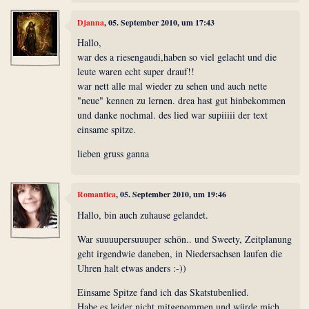
Djanna
, 05. September 2010, um 17:43
Hallo,
war des a riesengaudi,haben so viel gelacht und die
leute waren echt super drauf!!
war nett alle mal wieder zu sehen und auch nette
"neue" kennen zu lernen. drea hast gut hinbekommen
und danke nochmal. des lied war supiiiii der text
einsame spitze.
lieben gruss ganna
Romantica
, 05. September 2010, um 19:46
Hallo, bin auch zuhause gelandet.
War suuuupersuuuper schön.. und Sweety, Zeitplanung
geht irgendwie daneben, in Niedersachsen laufen die
Uhren halt etwas anders :-))
Einsame Spitze fand ich das Skatstubenlied.
Habe es leider nicht mitgenommen und würde mich