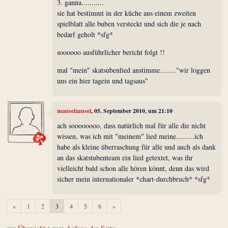
3. ganna...........
sie hat bestimmt in der küche aus einem zweiten
spielblatt alle buben versteckt und sich die je nach
bedarf geholt *sfg*
soooooo ausführlicher bericht folgt !!
mal "mein" skatsubenlied anstimme........"wir loggen
uns ein hier tagein und tagsaus"
mauselzausel
, 05. September 2010, um 21:10
ach soooooooo, dass natürlich mal für alle die nicht
wissen, was ich mit "meinem" lied meine.........ich
habe als kleine überraschung für alle und auch als dank
an das skatstubenteam ein lied getextet, was ihr
vielleicht bald schon alle hören könnt, denn das wird
sicher mein internationaler *chart-durchbruch* *sfg*
Zurück
Weiter
«
1
2
3
4
5
6
»