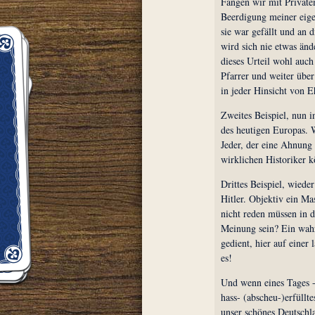
Fangen wir mit Privatem
Beerdigung meiner eige
sie war gefällt und an 
wird sich nie etwas änd
dieses Urteil wohl auc
Pfarrer und weiter übe
in jeder Hinsicht von E
Zweites Beispiel, nun i
des heutigen Europas. W
Jeder, der eine Ahnung
wirklichen Historiker k
Drittes Beispiel, wiede
Hitler. Objektiv ein Ma
nicht reden müssen in
Meinung sein? Ein wahr
gedient, hier auf eine
es!
Und wenn eines Tages -
hass- (abscheu-)erfüllte
unser schönes Deutschl