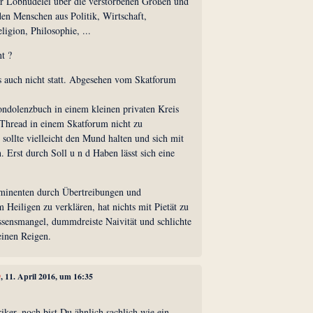
er Lobhudelei über die verstorbenen Größen und
en Menschen aus Politik, Wirtschaft,
ligion, Philosophie, ...
t ?
as auch nicht statt. Abgesehen vom Skatforum
ndolenzbuch in einem kleinen privaten Kreis
 Thread in einem Skatforum nicht zu
 sollte vielleicht den Mund halten und sich mit
. Erst durch Soll u n d Haben lässt sich eine
ominenten durch Übertreibungen und
Heiligen zu verklären, hat nichts mit Pietät zu
issensmangel, dummdreiste Naivität und schlichte
einen Reigen.
9
, 11. April 2016, um 16:35
riker, noch bist Du ähnlich sachlich wie ein