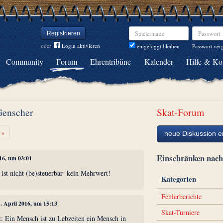
Spielername
Passwort
Registrieren
oder
Login aktivieren
Passwort ver
eingeloggt bleiben
Community
Forum
Ehrentribüne
Kalender
Hilfe & Ko
Genscher
Skat-Forum
Weiter
»
neue Diskussion er
Einschränken na
016, um 03:01
ist nicht (be)steuerbar- kein Mehrwert!
Kategorien
Fehlerberichte
1. April 2016, um 15:13
Skat-Turniere
t: Ein Mensch ist zu Lebzeiten ein Mensch in