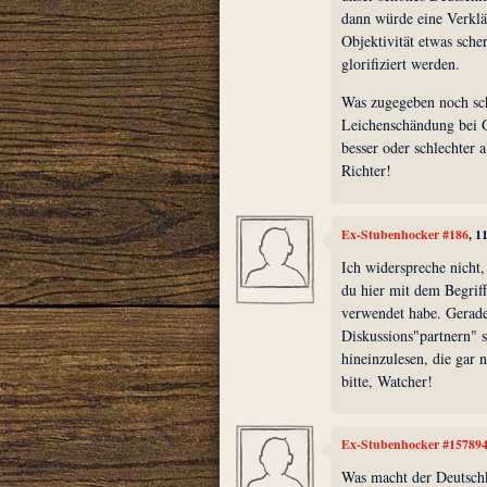
dann würde eine Verkl
Objektivität etwas sche
glorifiziert werden.
Was zugegeben noch sc
Leichenschändung bei Ge
besser oder schlechter 
Richter!
Ex-Stubenhocker #186
, 1
Ich widerspreche nicht,
du hier mit dem Begriff 
verwendet habe. Gerade
Diskussions"partnern" s
hineinzulesen, die gar 
bitte, Watcher!
Ex-Stubenhocker #15789
Was macht der Deutschku