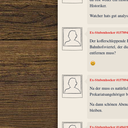
Historiker.
Watcher hats gut analysi
Ex-Stubenhocker #15789
Der kofferschleppende 
Bahnhofsviertel, der 
entfernen muss?
Ex-Stubenhocker #15789
Na der muss es natürlic
Prekariatsangehöriger b
Na dann schönen Abend
bleiben.
Ex-Stubenhocker #14941