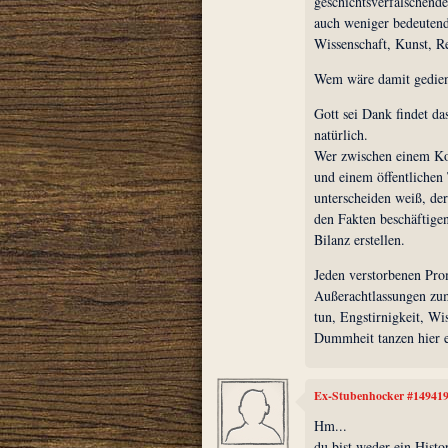
geschichtsverfälschend
auch weniger bedeutend
Wissenschaft, Kunst, Re
Wem wäre damit gedien
Gott sei Dank findet d
natürlich.
Wer zwischen einem Ko
und einem öffentlichen
unterscheiden weiß, der
den Fakten beschäftigen
Bilanz erstellen.
Jeden verstorbenen Pr
Außerachtlassungen zum 
tun, Engstirnigkeit, W
Dummheit tanzen hier 
Ex-Stubenhocker #14941
Hm...
du bist weder ein Histo