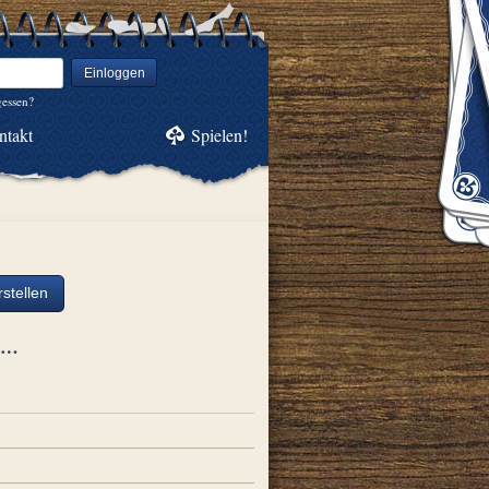
Einloggen
gessen?
ntakt
Spielen!
stellen
ch…