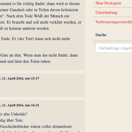
Skat-Strategien
emand es für richtig findet, dann wird er diesen
iner Ganzheit oder in Teilen davon kritisieren
Unterhaltung
en". Nach dem Tode WAR der Mensch ein
Verbesserungsvorschl
it. Er braucht und soll nicht verklärt werden, er
oll zu keinem anderen werden.
Suche
 Ende. Er (der Tote) kann sich nicht mehr
 Gute an ihm. Wenn man das nicht findet, dann
und und lässt den Toten ruhen.
9
, 11. April 2016, um 15:17
4
, 11. April 2016, um 16:31
er also Unholde?
dig über Tote.
e Geschichtsbücher wären voller distanzloser