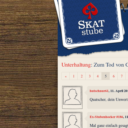
Unterhaltung
: Zum Tod von 
Zurück
«
1
2
3
4
5
6
7
hutschnur61
, 11. April 2
Quatscher, dein Unwert 
Ex-Stubenhocker #186
, 1
Mal ganz einfach gesag