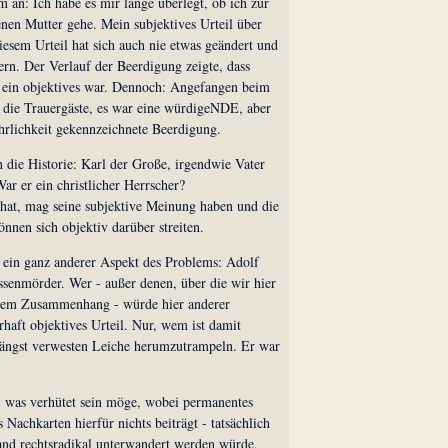
 an: Ich habe es mir lange überlegt, ob ich zur
nen Mutter gehe. Mein subjektives Urteil über
diesem Urteil hat sich auch nie etwas geändert und
ern. Der Verlauf der Beerdigung zeigte, dass
h ein objektives war. Dennoch: Angefangen beim
r die Trauergäste, es war eine würdigeNDE, aber
hrlichkeit gekennzeichnete Beerdigung.
n die Historie: Karl der Große, irgendwie Vater
ar er ein christlicher Herrscher?
 hat, mag seine subjektive Meinung haben und die
önnen sich objektiv darüber streiten.
r ein ganz anderer Aspekt des Problems: Adolf
ssenmörder. Wer - außer denen, über die wir hier
 dem Zusammenhang - würde hier anderer
haft objektives Urteil. Nur, wem ist damit
r längst verwesten Leiche herumzutrampeln. Er war
 was verhütet sein möge, wobei permanentes
s Nachkarten hierfür nichts beiträgt - tatsächlich
and rechtsradikal unterwandert werden würde,