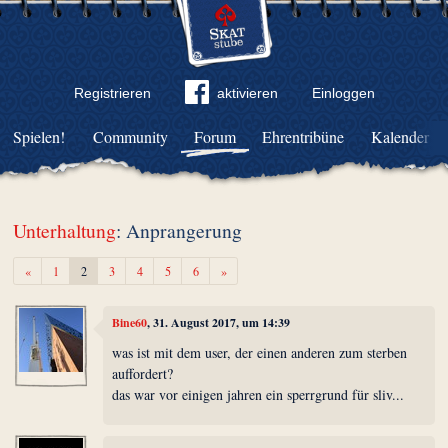
Registrieren
aktivieren
Einloggen
Spielen!
Community
Forum
Ehrentribüne
Kalender
Unterhaltung
: Anprangerung
Zurück
Weiter
«
1
2
3
4
5
6
»
Bine60
, 31. August 2017, um 14:39
was ist mit dem user, der einen anderen zum sterben
auffordert?
das war vor einigen jahren ein sperrgrund für sliv...