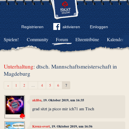
Registrieren
aktivieren
Einloggen
Spielen!
Community
Forum
Ehrentribüne
Kalender
Unterhaltung
: dtsch. Mannschaftsmeisterschaft in
Magdeburg
Zurück
«
1
2
…
4
5
6
7
akliba
, 19. Oktober 2019, um 16:35
grad sitzt ja picco mir ich71 am Tisch
Kreuz-overt
, 19. Oktober 2019, um 16:56