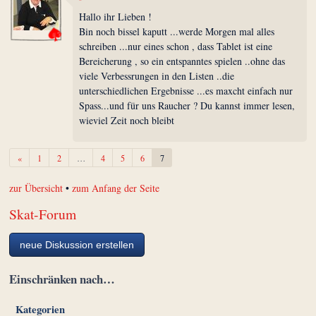
Hallo ihr Lieben !
Bin noch bissel kaputt ...werde Morgen mal alles
schreiben ...nur eines schon , dass Tablet ist eine
Bereicherung , so ein entspanntes spielen ..ohne das
viele Verbessrungen in den Listen ..die
unterschiedlichen Ergebnisse ...es maxcht einfach nur
Spass...und für uns Raucher ? Du kannst immer lesen,
wieviel Zeit noch bleibt
Zurück
«
1
2
…
4
5
6
7
zur Übersicht
•
zum Anfang der Seite
Skat-Forum
neue Diskussion erstellen
Einschränken nach…
Kategorien