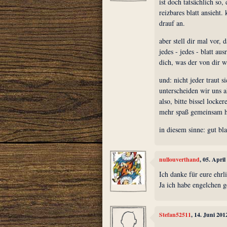
ist doch tatsächlich so,
reizbares blatt ansieht
drauf an.
aber stell dir mal vor, 
jedes - jedes - blatt au
dich, was der von dir wi
und: nicht jeder traut si
unterscheiden wir uns a
also, bitte bissel locke
mehr spaß gemeinsam 
in diesem sinne: gut bla
nullouverthand
, 05. Apri
Ich danke für eure ehr
Ja ich habe engelchen g
Stefan52511
, 14. Juni 20