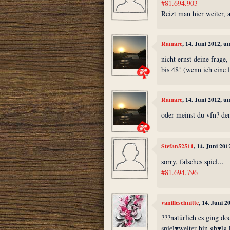
#81.694.903
Reizt man hier weiter, 
Ramare
, 14. Juni 2012, u
nicht ernst deine frage
bis 48! (wenn ich eine 
Ramare
, 14. Juni 2012, u
oder meinst du vfn? den
Stefan52511
, 14. Juni 20
sorry, falsches spiel...
#81.694.796
vanilleschnitte
, 14. Juni 
???natürlich es ging do
spiel♥weiter hin gb♥lg 