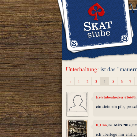
Unterhaltung
: ist das "mauer
Zurück
«
1
2
3
4
5
6
7
Ex-Stubenhocker #16680
ein stein ein pils, pros
k_Uno
, 06. März 2012, u
ich überlege mir ehrlic