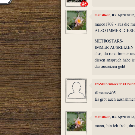
maus0405
, 03. April 2012
marco1707 - aus die ma
ALSO IMMER DIESE 
METROSTARS-
IMMER AUSREIZEN 
also, du reizt immer un
diesen anspruch habe ic
das ausreizen geht.
Ex-Stubenhocker #11525
@mauso405
Es gibt auch ausnahmen
maus0405
, 03. April 2012
mann, bin ich froh, das