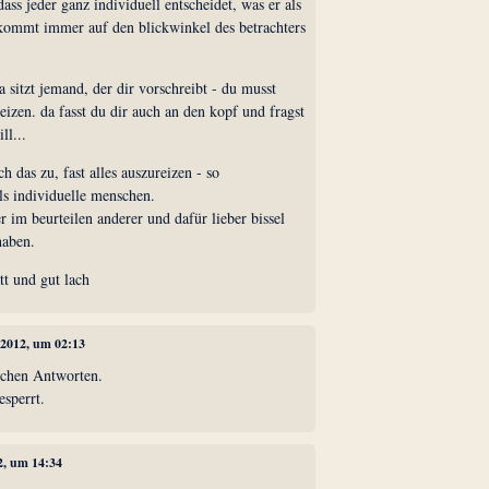
 dass jeder ganz individuell entscheidet, was er als
. kommt immer auf den blickwinkel des betrachters
da sitzt jemand, der dir vorschreibt - du musst
sreizen. da fasst du dir auch an den kopf und fragst
ll...
ch das zu, fast alles auszureizen - so
ls individuelle menschen.
rer im beurteilen anderer und dafür lieber bissel
haben.
tt und gut lach
l 2012, um 02:13
lichen Antworten.
esperrt.
12, um 14:34