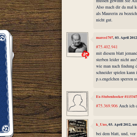
müssen gewinnt Sie All
Also mach dir da mal 
als Maurerin zu bezeich
nicht gut.
marco1707
, 03. April 201
#75.402.941
mit diesem blatt jeman
sterben leider nicht aus
wie man nach findung d
schneider spielen kann 
p.s.engelchen sperren u
Ex-Stubenhocker #11534
#75.369.906
Auch ich d
k_Uno
, 03. April 2012, u
bei dem blatt, und, vor 