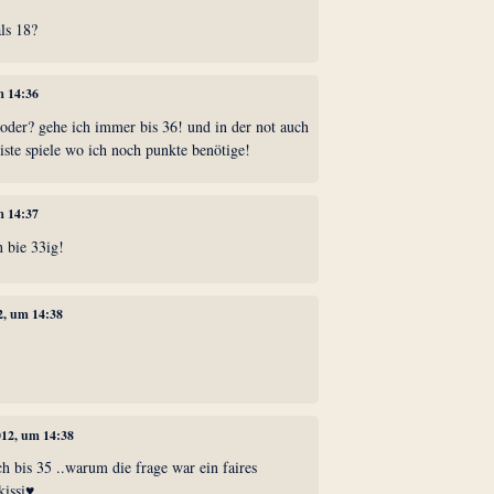
als 18?
m 14:36
, oder? gehe ich immer bis 36! und in der not auch
liste spiele wo ich noch punkte benötige!
m 14:37
 bie 33ig!
12, um 14:38
2012, um 14:38
ch bis 35 ..warum die frage war ein faires
kissi♥