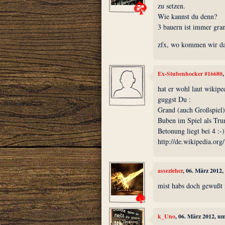
zu setzen.
Wie kannst du denn?
3 bauern ist immer gra
zfx, wo kommen wir dah
Ex-Stubenhocker #16680
hat er wohl laut wikipe
guggst Du :
Grand (auch Großspiel) 
Buben im Spiel als Tru
Betonung liegt bei 4 :-)
http://de.wikipedia.or
assezieher
, 06. März 2012
mist habs doch gewußt 
k_Uno
, 06. März 2012, u