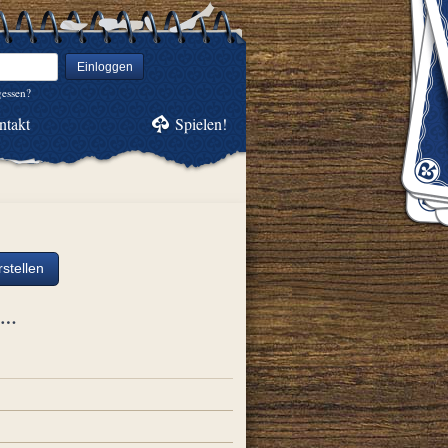
Einloggen
gessen?
ntakt
Spielen!
stellen
ch…