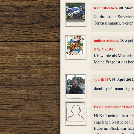
Raubritter1624
, 08. März
Jo, das ist ein Superbe
Terrassenmauer, weiter
nullouverthand
, 03. Apri
#75.402.941
Ich wurde als Maurerin
Meine Frage ist das kor
sporti1947
, 03. April 201
damit spielt man(n) gr
Ex-Stubenhocker #11525
Hi Null nein du hast ni
engelchen 3 ist selber 
Bube im Stock war hätt