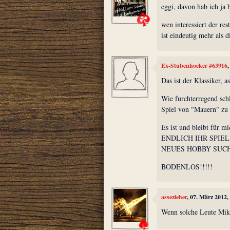
eggi, davon hab ich ja 
wen interessiert der res
ist eindeutig mehr als 
Ex-Stubenhocker #63916
Das ist der Klassiker, as
Wie furchterregend sch
Spiel von "Mauern" zu 
Es ist und bleibt für 
ENDLICH IHR SPIE
NEUES HOBBY SUC
BODENLOS!!!!!
assezieher
, 07. März 2012
Wenn solche Leute Mika