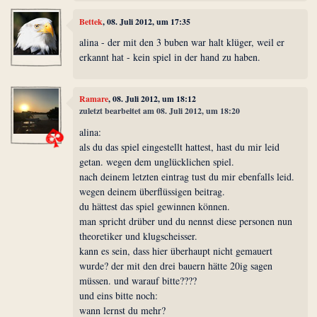
Bettek
, 08. Juli 2012, um 17:35
alina - der mit den 3 buben war halt klüger, weil er
erkannt hat - kein spiel in der hand zu haben.
Ramare
, 08. Juli 2012, um 18:12
zuletzt bearbeitet am 08. Juli 2012, um 18:20
alina:
als du das spiel eingestellt hattest, hast du mir leid
getan. wegen dem unglücklichen spiel.
nach deinem letzten eintrag tust du mir ebenfalls leid.
wegen deinem überflüssigen beitrag.
du hättest das spiel gewinnen können.
man spricht drüber und du nennst diese personen nun
theoretiker und klugscheisser.
kann es sein, dass hier überhaupt nicht gemauert
wurde? der mit den drei bauern hätte 20ig sagen
müssen. und warauf bitte????
und eins bitte noch:
wann lernst du mehr?