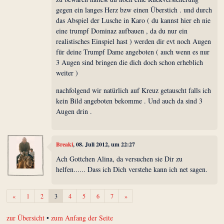
gegen ein langes Herz bzw einen Überstich . und durch
das Abspiel der Lusche in Karo ( du kannst hier eh nie
eine trumpf Dominaz aufbauen , da du nur ein
realistisches Einspiel hast ) werden dir evt noch Augen
für deine Trumpf Dame angeboten ( auch wenn es nur
3 Augen sind bringen die dich doch schon erheblich
weiter )
nachfolgend wir natürlich auf Kreuz getauscht falls ich
kein Bild angeboten bekomme . Und auch da sind 3
Augen drin .
Breaki
, 08. Juli 2012, um 22:27
Ach Gottchen Alina, da versuchen sie Dir zu
helfen...... Dass ich Dich verstehe kann ich net sagen.
Zurück
Weiter
«
1
2
3
4
5
6
7
»
zur Übersicht
•
zum Anfang der Seite