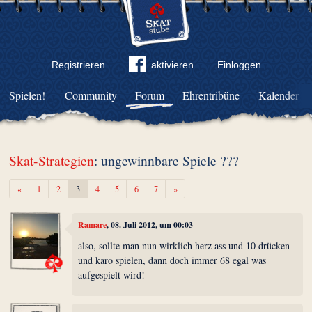
Registrieren
aktivieren
Einloggen
Spielen!
Community
Forum
Ehrentribüne
Kalender
Skat-Strategien
: ungewinnbare Spiele ???
Zurück
Weiter
«
1
2
3
4
5
6
7
»
Ramare
, 08. Juli 2012, um 00:03
also, sollte man nun wirklich herz ass und 10 drücken
und karo spielen, dann doch immer 68 egal was
aufgespielt wird!