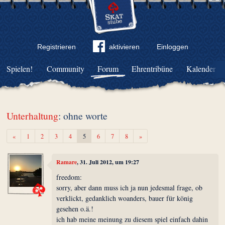
Registrieren
aktivieren
Einloggen
Spielen!
Community
Forum
Ehrentribüne
Kalender
Unterhaltung
: ohne worte
Zurück
Weiter
«
1
2
3
4
5
6
7
8
»
Ramare
, 31. Juli 2012, um 19:27
freedom:
sorry, aber dann muss ich ja nun jedesmal frage, ob
verklickt, gedanklich woanders, bauer für könig
gesehen o.ä.!
ich hab meine meinung zu diesem spiel einfach dahin