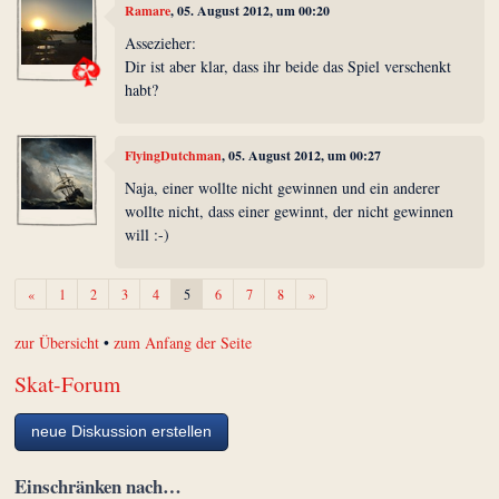
Ramare
, 05. August 2012, um 00:20
Assezieher:
Dir ist aber klar, dass ihr beide das Spiel verschenkt
habt?
FlyingDutchman
, 05. August 2012, um 00:27
Naja, einer wollte nicht gewinnen und ein anderer
wollte nicht, dass einer gewinnt, der nicht gewinnen
will :-)
Zurück
Weiter
«
1
2
3
4
5
6
7
8
»
zur Übersicht
•
zum Anfang der Seite
Skat-Forum
neue Diskussion erstellen
Einschränken nach…