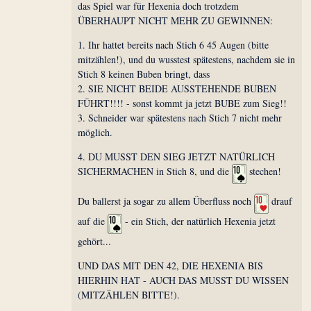
das Spiel war für Hexenia doch trotzdem
ÜBERHAUPT NICHT MEHR ZU GEWINNEN:
1. Ihr hattet bereits nach Stich 6 45 Augen (bitte
mitzählen!), und du wusstest spätestens, nachdem sie in
Stich 8 keinen Buben bringt, dass
2. SIE NICHT BEIDE AUSSTEHENDE BUBEN
FÜHRT!!!! - sonst kommt ja jetzt BUBE zum Sieg!!
3. Schneider war spätestens nach Stich 7 nicht mehr
möglich.
4. DU MUSST DEN SIEG JETZT NATÜRLICH
SICHERMACHEN in Stich 8, und die
stechen!
Du ballerst ja sogar zu allem Überfluss noch
drauf
auf die
- ein Stich, der natürlich Hexenia jetzt
gehört...
UND DAS MIT DEN 42, DIE HEXENIA BIS
HIERHIN HAT - AUCH DAS MUSST DU WISSEN
(MITZÄHLEN BITTE!).