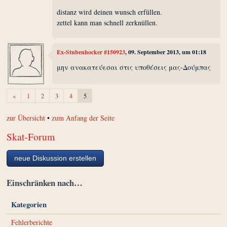
distanz wird deinen wunsch erfüllen.
zettel kann man schnell zerknüllen.
Ex-Stubenhocker #150923
, 09. September 2013, um 01:18
μην ανακατεύεσαι στις υποθέσεις μας-Δούμπας
Zurück
«
1
2
3
4
5
zur Übersicht
•
zum Anfang der Seite
Skat-Forum
neue Diskussion erstellen
Einschränken nach…
Kategorien
Fehlerberichte