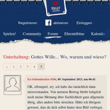
Registrieren
aktivieren
Einloggen
Spielen!
Community
Forum
Ehrentribüne
Kalender
Unterhaltung
: Gottes Wille... Wo, warum und wieso?
Zurück
«
1
2
3
4
5
Ex-Stubenhocker #186
, 09. September 2013, um 00:41
OK, elfenspiel, sry, ich habe das tatsächlich dann
missverstanden. Von meinem Beitrag bleibt lediglich
noch meine Meinung über Sachlichkeit ganz allgemein
übrig, alles andere bitte streichen. Hätte ich übrigens
gewusst, dass du dich selbst hinter dem Bild verbirgst,