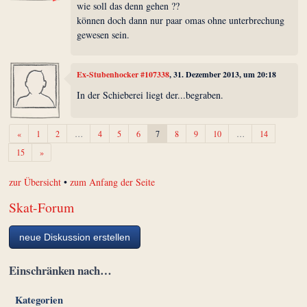
wie soll das denn gehen ??
können doch dann nur paar omas ohne unterbrechung
gewesen sein.
Ex-Stubenhocker #107338
, 31. Dezember 2013, um 20:18
In der Schieberei liegt der...begraben.
Zurück
«
1
2
…
4
5
6
7
8
9
10
…
14
Weiter
15
»
zur Übersicht
•
zum Anfang der Seite
Skat-Forum
neue Diskussion erstellen
Einschränken nach…
Kategorien