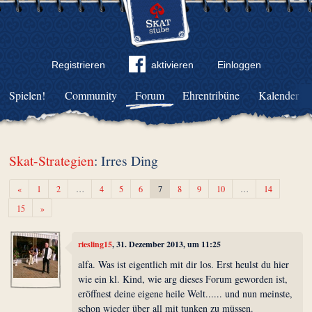
Registrieren
aktivieren
Einloggen
Spielen!
Community
Forum
Ehrentribüne
Kalender
Skat-Strategien
: Irres Ding
Zurück
«
1
2
…
4
5
6
7
8
9
10
…
14
Weiter
15
»
riesling15
, 31. Dezember 2013, um 11:25
alfa. Was ist eigentlich mit dir los. Erst heulst du hier
wie ein kl. Kind, wie arg dieses Forum geworden ist,
eröffnest deine eigene heile Welt...... und nun meinste,
schon wieder über all mit tunken zu müssen.