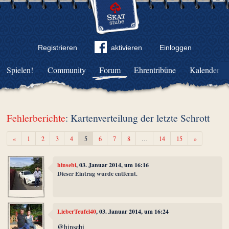
Registrieren
aktivieren
Einloggen
Spielen!
Community
Forum
Ehrentribüne
Kalender
Fehlerberichte
: Kartenverteilung der letzte Schrott
Zurück
Weiter
«
1
2
3
4
5
6
7
8
…
14
15
»
hinsebi
, 03. Januar 2014, um 16:16
Dieser Eintrag wurde entfernt.
LieberTeufel40
, 03. Januar 2014, um 16:24
@hinsebi