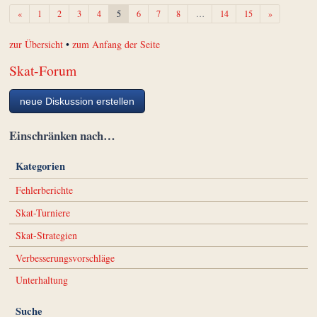
Zurück
Weiter
«
1
2
3
4
5
6
7
8
…
14
15
»
zur Übersicht
•
zum Anfang der Seite
Skat-Forum
neue Diskussion erstellen
Einschränken nach…
Kategorien
Fehlerberichte
Skat-Turniere
Skat-Strategien
Verbesserungsvorschläge
Unterhaltung
Suche