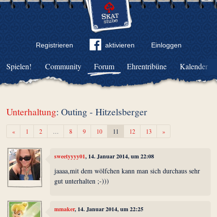
Registrieren
aktivieren
Einloggen
Spielen!
Community
Forum
Ehrentribüne
Kalender
Unterhaltung
: Outing - Hitzelsberger
Zurück
Weiter
«
1
2
…
8
9
10
11
12
13
»
sweetyyyy01
, 14. Januar 2014, um 22:08
jaaaa,mit dem wölfchen kann man sich durchaus sehr
gut unterhalten ;-)))
mmaker
, 14. Januar 2014, um 22:25