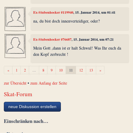
Ex-Stubenhocker #119940
, 15. Januar 2014, um 01:41
na, du bist doch innenverteidiger, oder?
Ex-Stubenhocker #76687
, 15. Januar 2014, um 07:21
Mein Gott ,dann ist er halt Schwul! Was Ihr euch da
den Kopf zerbrecht !
Zurück
Weiter
«
1
2
…
8
9
10
11
12
13
»
zur Übersicht
•
zum Anfang der Seite
Skat-Forum
neue Diskussion erstellen
Einschränken nach…