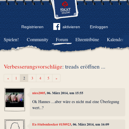
Registrieren
aktivieren
Einloggen
Spielen!
Community
Forum
Ehrentribüne
Kalender
Verbesserungsvorschläge
: treads eröffnen ...
Zurück
Weiter
«
1
2
3
4
5
»
nico2005
, 06. März 2014, um 15:55
Ok Hannes ...aber wäre es nicht mal eine Überlegung
wert..?
Ex-Stubenhocker #150923
, 06. März 2014, um 16:09