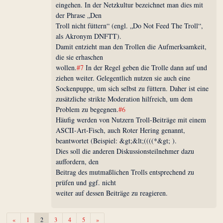
eingehen. In der Netzkultur bezeichnet man dies mit
der Phrase „Den
Troll nicht füttern“ (engl. „Do Not Feed The Troll“,
als Akronym DNFTT).
Damit entzieht man den Trollen die Aufmerksamkeit,
die sie erhaschen
wollen.
#7
In der Regel geben die Trolle dann auf und
ziehen weiter. Gelegentlich nutzen sie auch eine
Sockenpuppe, um sich selbst zu füttern. Daher ist eine
zusätzliche strikte Moderation hilfreich, um dem
Problem zu begegnen.
#6
Häufig werden von Nutzern Troll-Beiträge mit einem
ASCII-Art-Fisch, auch Roter Hering genannt,
beantwortet (Beispiel: &gt;&lt;((((*&gt; ).
Dies soll die anderen Diskussionsteilnehmer dazu
auffordern, den
Beitrag des mutmaßlichen Trolls entsprechend zu
prüfen und ggf. nicht
weiter auf dessen Beiträge zu reagieren.
Zurück
Weiter
«
1
2
3
4
5
»