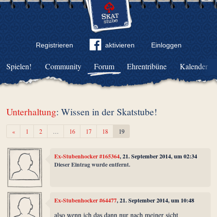
Registrieren
aktivieren
Einloggen
Spielen!
Community
Forum
Ehrentribüne
Kalender
Unterhaltung
: Wissen in der Skatstube!
Zurück
«
1
2
…
16
17
18
19
Ex-Stubenhocker #165364
, 21. September 2014, um 02:34
Dieser Eintrag wurde entfernt.
Ex-Stubenhocker #64477
, 21. September 2014, um 10:48
also wenn ich das dann nur nach meiner sicht