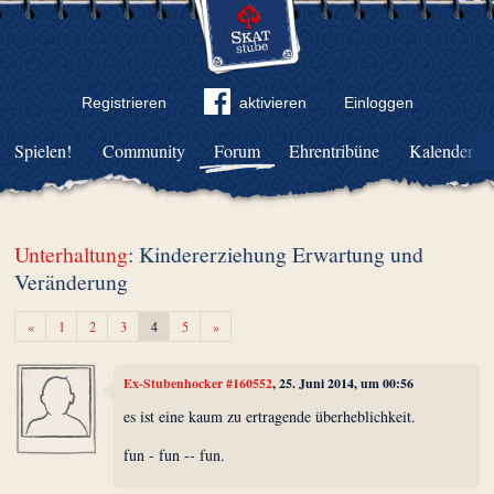
Registrieren
aktivieren
Einloggen
Spielen!
Community
Forum
Ehrentribüne
Kalender
Unterhaltung
: Kindererziehung Erwartung und
Veränderung
Zurück
Weiter
«
1
2
3
4
5
»
Ex-Stubenhocker #160552
, 25. Juni 2014, um 00:56
es ist eine kaum zu ertragende überheblichkeit.
fun - fun -- fun.