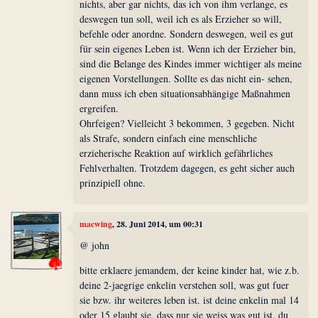
nichts, aber gar nichts, das ich von ihm verlange, es
deswegen tun soll, weil ich es als Erzieher so will,
befehle oder anordne. Sondern deswegen, weil es gut
für sein eigenes Leben ist. Wenn ich der Erzieher bin,
sind die Belange des Kindes immer wichtiger als meine
eigenen Vorstellungen. Sollte es das nicht ein- sehen,
dann muss ich eben situationsabhängige Maßnahmen
ergreifen.
Ohrfeigen? Vielleicht 3 bekommen, 3 gegeben. Nicht
als Strafe, sondern einfach eine menschliche
erzieherische Reaktion auf wirklich gefährliches
Fehlverhalten. Trotzdem dagegen, es geht sicher auch
prinzipiell ohne.
macwing
, 28. Juni 2014, um 00:31
@ john
bitte erklaere jemandem, der keine kinder hat, wie z.b.
deine 2-jaegrige enkelin verstehen soll, was gut fuer
sie bzw. ihr weiteres leben ist. ist deine enkelin mal 14
oder 15 glaubt sie, dass nur sie weiss was gut ist. du