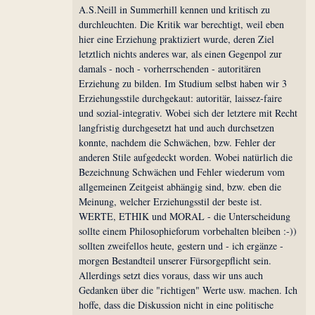
A.S.Neill in Summerhill kennen und kritisch zu
durchleuchten. Die Kritik war berechtigt, weil eben
hier eine Erziehung praktiziert wurde, deren Ziel
letztlich nichts anderes war, als einen Gegenpol zur
damals - noch - vorherrschenden - autoritären
Erziehung zu bilden. Im Studium selbst haben wir 3
Erziehungsstile durchgekaut: autoritär, laissez-faire
und sozial-integrativ. Wobei sich der letztere mit Recht
langfristig durchgesetzt hat und auch durchsetzen
konnte, nachdem die Schwächen, bzw. Fehler der
anderen Stile aufgedeckt worden. Wobei natürlich die
Bezeichnung Schwächen und Fehler wiederum vom
allgemeinen Zeitgeist abhängig sind, bzw. eben die
Meinung, welcher Erziehungsstil der beste ist.
WERTE, ETHIK und MORAL - die Unterscheidung
sollte einem Philosophieforum vorbehalten bleiben :-))
sollten zweifellos heute, gestern und - ich ergänze -
morgen Bestandteil unserer Fürsorgepflicht sein.
Allerdings setzt dies voraus, dass wir uns auch
Gedanken über die "richtigen" Werte usw. machen. Ich
hoffe, dass die Diskussion nicht in eine politische