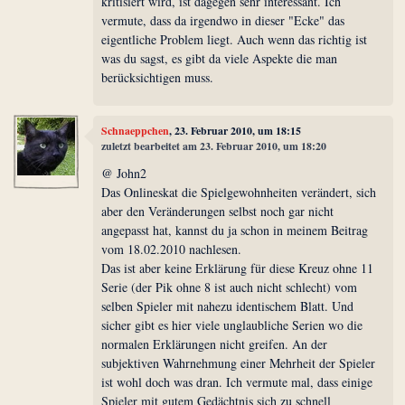
kritisiert wird, ist dagegen sehr interessant. Ich
vermute, dass da irgendwo in dieser "Ecke" das
eigentliche Problem liegt. Auch wenn das richtig ist
was du sagst, es gibt da viele Aspekte die man
berücksichtigen muss.
Schnaeppchen
, 23. Februar 2010, um 18:15
zuletzt bearbeitet am 23. Februar 2010, um 18:20
@ John2
Das Onlineskat die Spielgewohnheiten verändert, sich
aber den Veränderungen selbst noch gar nicht
angepasst hat, kannst du ja schon in meinem Beitrag
vom 18.02.2010 nachlesen.
Das ist aber keine Erklärung für diese Kreuz ohne 11
Serie (der Pik ohne 8 ist auch nicht schlecht) vom
selben Spieler mit nahezu identischem Blatt. Und
sicher gibt es hier viele unglaubliche Serien wo die
normalen Erklärungen nicht greifen. An der
subjektiven Wahrnehmung einer Mehrheit der Spieler
ist wohl doch was dran. Ich vermute mal, dass einige
Spieler mit gutem Gedächtnis sich zu schnell