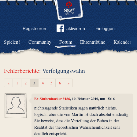
Registrieren
aktivieren
Einloggen
Spielen!
Community
Forum
Ehrentribüne
Kalender
Fehlerberichte
: Verfolgungswahn
Zurück
Weiter
«
1
2
3
4
5
6
»
Ex-Stubenhocker #186
, 19. Februar 2010, um 15:16
nichtssagende Statistiken sagen natürlich nichts,
logisch, aber die von Martin ist doch absolut eindeutig.
Sie beweist, dass die Verteilung der Buben in der
Realität der theoretischen Wahrscheinlichkeit sehr
deutlich entspricht.