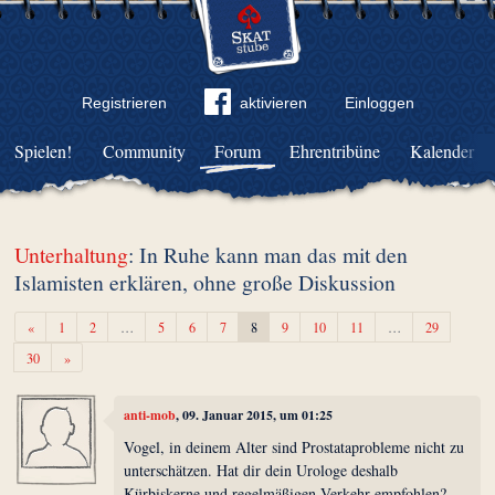
Registrieren
aktivieren
Einloggen
Spielen!
Community
Forum
Ehrentribüne
Kalender
Unterhaltung
: In Ruhe kann man das mit den
Islamisten erklären, ohne große Diskussion
Zurück
«
1
2
…
5
6
7
8
9
10
11
…
29
Weiter
30
»
anti-mob
, 09. Januar 2015, um 01:25
Vogel, in deinem Alter sind Prostataprobleme nicht zu
unterschätzen. Hat dir dein Urologe deshalb
Kürbiskerne und regelmäßigen Verkehr empfohlen?