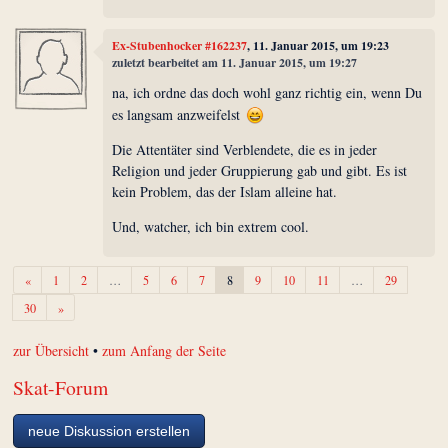
Ex-Stubenhocker #162237
, 11. Januar 2015, um 19:23
zuletzt bearbeitet am 11. Januar 2015, um 19:27
na, ich ordne das doch wohl ganz richtig ein, wenn Du
es langsam anzweifelst
Die Attentäter sind Verblendete, die es in jeder
Religion und jeder Gruppierung gab und gibt. Es ist
kein Problem, das der Islam alleine hat.
Und, watcher, ich bin extrem cool.
Zurück
«
1
2
…
5
6
7
8
9
10
11
…
29
Weiter
30
»
zur Übersicht
•
zum Anfang der Seite
Skat-Forum
neue Diskussion erstellen