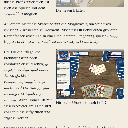
für die Profis unter euch, ist
auch das Spielen mit dem
Die neuen Blätter.
Turnierblatt
möglich.
Außerdem bietet die Skatstube nun die Möglichkeit, am Spieltisch
zwischen 2 Ansichten zu wechseln. Möchtest Du lieber einen größeren
Kartenfächer sehen und in einer schlichteren Umgebung spielen?
Dann
kannst Du ab sofort im Spiel auf die 2-D-Ansicht wechseln!
Um Dir die Pflege von
Freundschaften noch
komfortabler zu machen,
gibt
es jetzt aus dem Spiel heraus
die Möglichkeit,
Freundschaftsangebote zu
senden und Dir Notizen zum
jeweiligen Mitspieler zu
machen.
Wann immer Du mit
Für mehr Übersicht auch in 2D.
diesem Spieler am Tisch sitzt,
können diese aufgerufen und
ergänzt werden.
Das ist noch nicht alles:
Um noch mehr Gemütlichkeit in die Skatstube zu