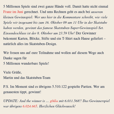
5 Millionen Spiele sind zwei ganze Hände voll. Damit hatte nicht einmal
Franz im Juni
gerechnet. Und ums Rechnen geht es auch bei
unserem
kleinen Gewinnspiel: Wer uns hier in die Kommentare schreibt, wie viele
Spiele wir insgesamt bis zum 16. Oktober 09 um 11 Uhr in der Skatstube
haben werden, gewinnt das famose Skatstuben-Super-Gewinnspiel-Set.
Einsendeschluss ist der 8. Oktober um 23.59 Uhr!
Der Gewinner
bekommt Karten, Blöcke, Stifte und ein T-Shirt nach Hause geliefert –
natürlich alles im Skatstuben-Design.
Wir freuen uns auf eure Teilnahme und wollen auf diesem Wege auch
Danke sagen für
5 Millionen wunderbare Spiele!
Viele Grüße,
Martin und das Skatstuben-Team
P.S. Im Moment sind es übrigens 5.510.122 gespielte Partien. Wer am
genauesten tippt, gewinnt!
UPDATE
: And the winner is …
g0dia
mit 6.011.568!! Das Gewinnerspiel
war übrigens
6.024.665
. Herzlichen Glückwunsch!