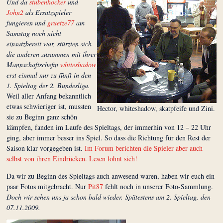
Und da
stubenhocker
und
John2
als Ersatzspieler
fungieren und
gruetze77
am
Samstag noch nicht
einsatzbereit war, stürzten sich
die anderen zusammen mit ihrer
Mannschaftschefin
whiteshadow
erst einmal nur zu fünft in den
1. Spieltag der 2. Bundesliga.
Weil aller Anfang bekanntlich
etwas schwieriger ist, mussten
Hector, whiteshadow, skatpfeife und Zini.
sie zu Beginn ganz schön
kämpfen, fanden im Laufe des Spieltags, der immerhin von 12 – 22 Uhr
ging, aber immer besser ins Spiel. So dass die Richtung für den Rest der
Saison klar vorgegeben ist.
Im Forum berichten die Spieler aber auch
selbst von ihren Eindrücken. Lesen lohnt sich!
Da wir zu Beginn des Spieltags auch anwesend waren, haben wir euch ein
paar Fotos mitgebracht. Nur
Pit87
fehlt noch in unserer Foto-Sammlung.
Doch wir sehen uns ja schon bald wieder. Spätestens am 2. Spieltag, den
07.11.2009.