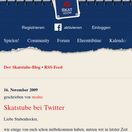
Registrieren
aktivieren
Einloggen
Spielen!
Community
Forum
Ehrentribüne
Kalender
Der Skatstube-Blog
•
RSS-Feed
16. November 2009
geschrieben von
modus
Skatstube bei Twitter
Liebe Stubenhocker,
wie einige von euch schon mitbekommen haben, nutzen wir in letzter Zeit