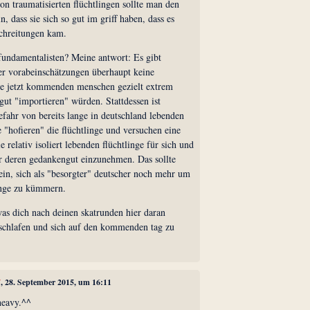
on traumatisierten flüchtlingen sollte man den
n, dass sie sich so gut im griff haben, dass es
schreitungen kam.
fundamentalisten? Meine antwort: Es gibt
er vorabeinschätzungen überhaupt keine
die jetzt kommenden menschen gezielt extrem
gut "importieren" würden. Stattdessen ist
gefahr von bereits lange in deutschland lebenden
e "hofieren" die flüchtlinge und versuchen eine
 relativ isoliert lebenden flüchtlinge für sich und
ür deren gedankengut einzunehmen. Das sollte
ein, sich als "besorgter" deutscher noch mehr um
linge zu kümmern.
 was dich nach deinen skatrunden hier daran
 schlafen und sich auf den kommenden tag zu
7
, 28. September 2015, um 16:11
heavy.^^