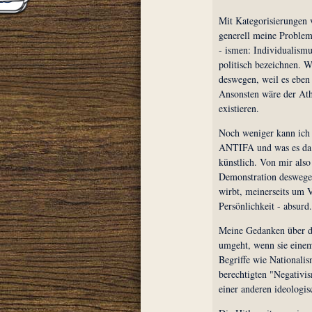
Mit Kategorisierungen v
generell meine Problem
- ismen: Individualism
politisch bezeichnen. W
deswegen, weil es eben
Ansonsten wäre der Ath
existieren.
Noch weniger kann ic
ANTIFA und was es da n
künstlich. Von mir als
Demonstration deswegen, 
wirbt, meinerseits um V
Persönlichkeit - absurd
Meine Gedanken über d
umgeht, wenn sie einem
Begriffe wie Nationali
berechtigten "Negativis
einer anderen ideologi