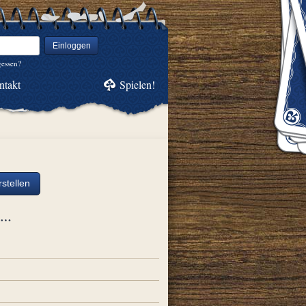
Einloggen
gessen?
ntakt
Spielen!
stellen
ch…