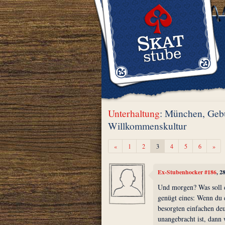
Unterhaltung
: München, Gebu
Willkommenskultur
Zurück
Wei
«
1
2
3
4
5
6
»
Ex-Stubenhocker #186
, 2
Und morgen? Was soll d
genügt eines: Wenn du d
besorgten einfachen de
unangebracht ist, dann