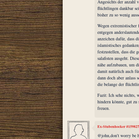
Angesichts der anzahl v
flüchtlingen dankbar sei
bisher zu so wenig aus
Wegen extremistischer 
entgegen anderslautend
anzeichen dafür, dass 
islamistisches gedanken
festzustellen, dass die 
salafisten ausgeht. Dies
nähe aufzubauen, um die
damit natürlich auch f
dann doch aber anlass s
die belange der flücht
Fazit: Ich sehe nichts,
hindern könnte, gut zu
freuen.
Ex-Stubenhocker #15982
@john,don't worry be 