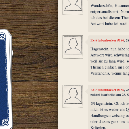
Wunderschön, Husumer,
entpersonalisierst. No
ich das bei diesem Them
Antwort habe ich noch 
Ex-Stubenhocker #186
, 2
Hagenstein, nun habe i
Antwort wird schwierig.
weil sie zu lang wird, 
Themen einfach im Foru
Verständnis, wenns lan
Ex-Stubenhocker #186
, 2
zuletzt bearbeitet am 28.
@Hagenstein: Ob ich ko
mich ist es weder ein Q
Handlungsanweisung od
oder dass es ganz neu i
Kriterien.