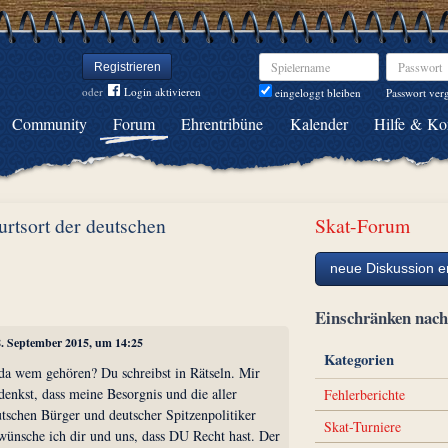
Spielername
Passwort
Registrieren
oder
Login aktivieren
Passwort ver
eingeloggt bleiben
Community
Forum
Ehrentribüne
Kalender
Hilfe & Ko
rtsort der deutschen
Skat-Forum
neue Diskussion er
ter
Einschränken na
8. September 2015, um 14:25
Kategorien
a wem gehören? Du schreibst in Rätseln. Mir
enkst, dass meine Besorgnis und die aller
Fehlerberichte
utschen Bürger und deutscher Spitzenpolitiker
Skat-Turniere
 wünsche ich dir und uns, dass DU Recht hast. Der