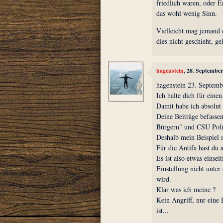
friedlich waren, oder Er
das wohl wenig Sinn.
Vielleicht mag jemand d
dies nicht geschieht, ge
hagenstein
, 28. Septembe
hagenstein 23. Septemb
Ich halte dich für ein
Damit habe ich absolut
Deine Beiträge befasse
Bürgern" und CSU Poli
Deshalb mein Beispiel m
Für die Antifa hast du 
Es ist also etwas einsei
Einstellung nicht unte
wird.
Klar was ich meine ?
Kein Angriff, nur eine 
ist...
___________________