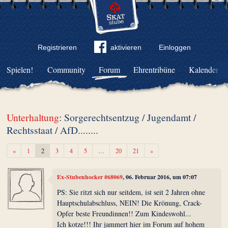
Registrieren
aktivieren
Einloggen
Spielen!
Community
Forum
Ehrentribüne
Kalender
Unterhaltung
: Sorgerechtsentzug / Jugendamt /
Rechtsstaat / AfD........
Zurück
Weiter
«
1
2
3
4
5
…
20
21
»
Ex-Stubenhocker #68069
, 06. Februar 2016, um 07:07
PS: Sie ritzt sich nur seitdem, ist seit 2 Jahren ohne
Hauptschulabschluss, NEIN! Die Krönung, Crack-
Opfer beste Freundinnen!! Zum Kindeswohl...
Ich kotze!!! Ihr jammert hier im Forum auf hohem