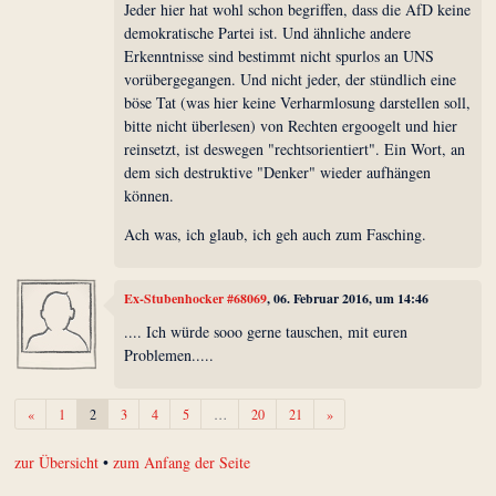
Jeder hier hat wohl schon begriffen, dass die AfD keine
demokratische Partei ist. Und ähnliche andere
Erkenntnisse sind bestimmt nicht spurlos an UNS
vorübergegangen. Und nicht jeder, der stündlich eine
böse Tat (was hier keine Verharmlosung darstellen soll,
bitte nicht überlesen) von Rechten ergoogelt und hier
reinsetzt, ist deswegen "rechtsorientiert". Ein Wort, an
dem sich destruktive "Denker" wieder aufhängen
können.
Ach was, ich glaub, ich geh auch zum Fasching.
Ex-Stubenhocker #68069
, 06. Februar 2016, um 14:46
.... Ich würde sooo gerne tauschen, mit euren
Problemen.....
Zurück
Weiter
«
1
2
3
4
5
…
20
21
»
zur Übersicht
•
zum Anfang der Seite