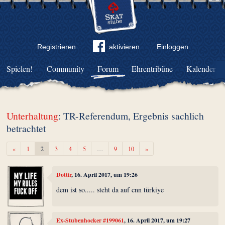
Registrieren
aktivieren
Einloggen
Spielen!
Community
Forum
Ehrentribüne
Kalender
Unterhaltung
: TR-Referendum, Ergebnis sachlich
betrachtet
Zurück
Weiter
«
1
2
3
4
5
…
9
10
»
Dottir
, 16. April 2017, um 19:26
dem ist so..... steht da auf cnn türkiye
Ex-Stubenhocker #199061
, 16. April 2017, um 19:27