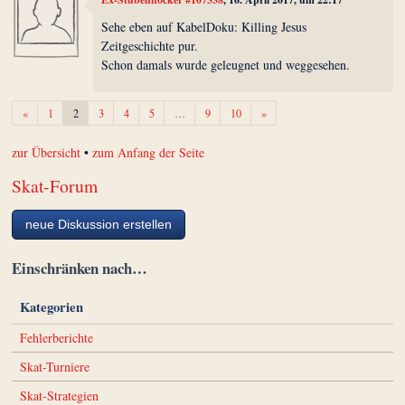
Sehe eben auf KabelDoku: Killing Jesus
Zeitgeschichte pur.
Schon damals wurde geleugnet und weggesehen.
Zurück
Weiter
«
1
2
3
4
5
…
9
10
»
zur Übersicht
•
zum Anfang der Seite
Skat-Forum
neue Diskussion erstellen
Einschränken nach…
Kategorien
Fehlerberichte
Skat-Turniere
Skat-Strategien