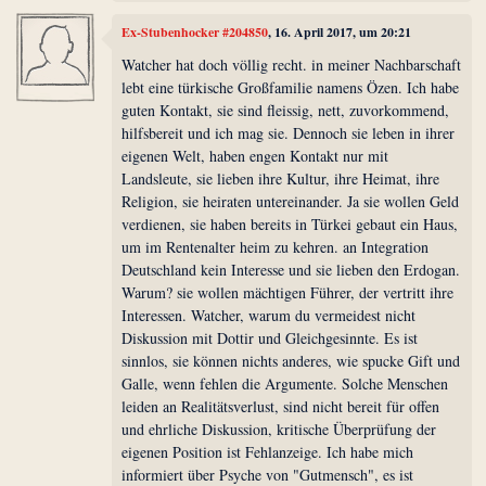
Ex-Stubenhocker #204850
, 16. April 2017, um 20:21
Watcher hat doch völlig recht. in meiner Nachbarschaft
lebt eine türkische Großfamilie namens Özen. Ich habe
guten Kontakt, sie sind fleissig, nett, zuvorkommend,
hilfsbereit und ich mag sie. Dennoch sie leben in ihrer
eigenen Welt, haben engen Kontakt nur mit
Landsleute, sie lieben ihre Kultur, ihre Heimat, ihre
Religion, sie heiraten untereinander. Ja sie wollen Geld
verdienen, sie haben bereits in Türkei gebaut ein Haus,
um im Rentenalter heim zu kehren. an Integration
Deutschland kein Interesse und sie lieben den Erdogan.
Warum? sie wollen mächtigen Führer, der vertritt ihre
Interessen. Watcher, warum du vermeidest nicht
Diskussion mit Dottir und Gleichgesinnte. Es ist
sinnlos, sie können nichts anderes, wie spucke Gift und
Galle, wenn fehlen die Argumente. Solche Menschen
leiden an Realitätsverlust, sind nicht bereit für offen
und ehrliche Diskussion, kritische Überprüfung der
eigenen Position ist Fehlanzeige. Ich habe mich
informiert über Psyche von "Gutmensch", es ist