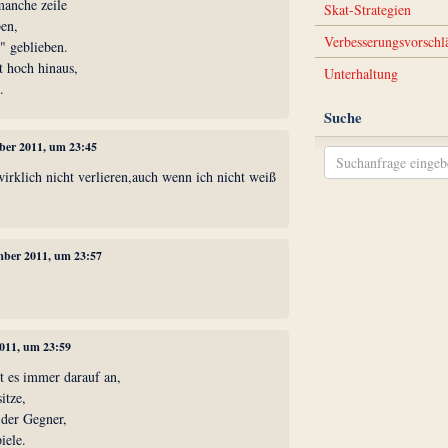
manche zeile
Skat-Strategien
ben,
Verbesserungsvorschl
" geblieben.
t hoch hinaus,
Unterhaltung
.
Suche
mber 2011, um 23:45
irklich nicht verlieren,auch wenn ich nicht weiß
ember 2011, um 23:57
2011, um 23:59
 es immer darauf an,
itze,
e der Gegner,
iele.