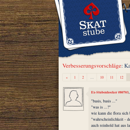
Verbesserungsvorschläge
: K
Zurück
«
1
2
…
10
11
12
Ex-Stubenhocker #80703
"basis, basis ..."
"was is ...?"
wie kann die flora sic
"wahrscheinlichkeit - d
auch reinhold hat aus l