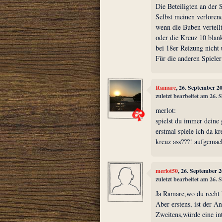
Die Beteiligten an der 
Selbst meinen verloren
wenn die Buben verteil
oder die Kreuz 10 blan
bei 18er Reizung nicht
Für die anderen Spieler
Ramare
, 26. September 2
zuletzt bearbeitet am 26.
merlot:
spielst du immer deine 
erstmal spiele ich da k
kreuz ass???! aufgemac
merlot50
, 26. September 
zuletzt bearbeitet am 26.
Ja Ramare,wo du recht h
Aber erstens, ist der A
Zweitens,würde eine in