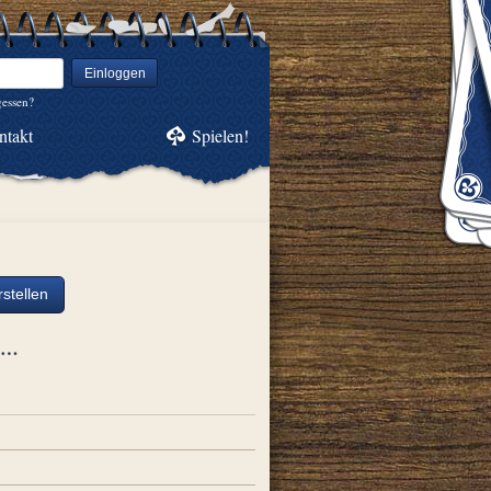
Einloggen
gessen?
ntakt
Spielen!
stellen
ch…