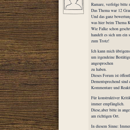
Ramare, verfolge bitte
Das Thema war 12 Gran
Und das ganz bewertungs
was hier beim Thema Ka
Wie Falke schon geschr
handelt es sich um ein 
zum Trotz!
Ich kann mich übrigens 
um irgendeine Bestätig
angesprochen
zu haben.
Dieses Forum ist öffent
Dementsprechend sind 
Kommentare und Reakti
Für konstruktiver Krit
immer empfänglich.
Diese,aber bitte in an
am richtigen Ort.
In diesem Sinne: Immer