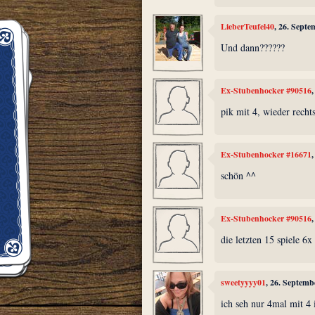
LieberTeufel40
, 26. Sept
Und dann??????
Ex-Stubenhocker #90516
pik mit 4, wieder recht
Ex-Stubenhocker #16671
schön ^^
Ex-Stubenhocker #90516
die letzten 15 spiele 6x
sweetyyyy01
, 26. Septemb
ich seh nur 4mal mit 4 i