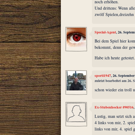
noch erhöhen.
Und drittens: Wenn alle
zwölf Spielen,dreizeh
Special-Agent
, 26. Septe
Bei dem Spiel hier kom
bekommt, denn der gew
Habe ich heute getestet
sporti1947
, 26. Septembe
zuletzt bearbeitet am 26.
schon wieder ein troll 
Ex-Stubenhocker #90516
Lustig, man setzt sich a
4 links von mir, 2. spie
links von mir, 4. spiel 