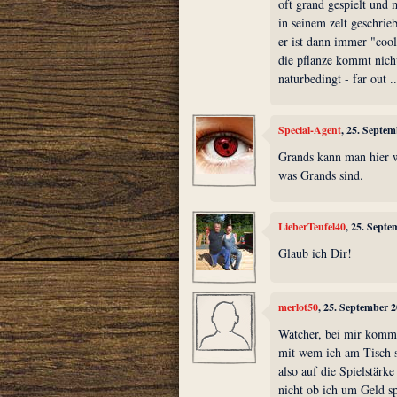
oft grand gespielt und 
in seinem zelt geschrie
er ist dann immer "cool
die pflanze kommt nich
naturbedingt - far out ..
Special-Agent
, 25. Septe
Grands kann man hier w
was Grands sind.
LieberTeufel40
, 25. Sept
Glaub ich Dir!
merlot50
, 25. September 
Watcher, bei mir kommt
mit wem ich am Tisch s
also auf die Spielstärk
nicht ob ich um Geld sp