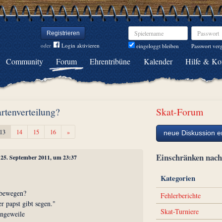
Spielername
Passwort
Registrieren
oder
Login aktivieren
Passwort ver
eingeloggt bleiben
Community
Forum
Ehrentribüne
Kalender
Hilfe & Ko
artenverteilung?
Skat-Forum
Weiter
13
14
15
16
»
neue Diskussion er
Einschränken na
, 25. September 2011, um 23:37
Kategorien
h bewegen?
Fehlerberichte
er papst gibt segen."
Skat-Turniere
angeweile