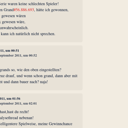
Serie waren keine schlechten Spieler!
en Grand
#56.886.693
, hätte ich gewonnen,
t gewesen wären
k gewesen wäre,
 unwahrscheinlich.
 kann ich natürlich nicht sprechen.
011, um 00:51
 September 2011, um 00:52
grands so, wie den oben eingestellten?
reuz drauf, und wenn schon grand, dann aber mit
ht und dann bauer nach? naja!
2011, um 01:56
 September 2011, um 02:01
ast,hast du recht!
nalysethread nebenan!
telligentere Spielweise, meine Gewinnchance