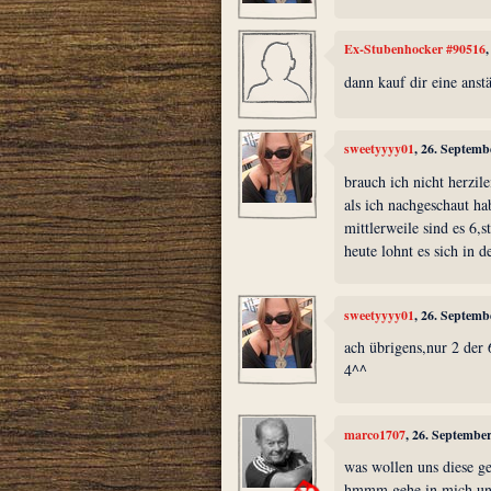
Ex-Stubenhocker #90516
dann kauf dir eine anstä
sweetyyyy01
, 26. Septemb
brauch ich nicht herzil
als ich nachgeschaut ha
mittlerweile sind es 6,
heute lohnt es sich in d
sweetyyyy01
, 26. Septemb
ach übrigens,nur 2 der
4^^
marco1707
, 26. Septembe
was wollen uns diese ge
hmmm gehe in mich und