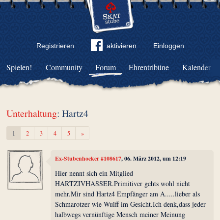
Registrieren
aktivieren
Einloggen
Spielen!
Community
Forum
Ehrentribüne
Kalender
Unterhaltung
: Hartz4
Weiter
1
2
3
4
5
»
Ex-Stubenhocker #108617
, 06. März 2012, um 12:19
Hier nennt sich ein Mitglied
HARTZIVHASSER.Primitiver gehts wohl nicht
mehr.Mir sind Hartz4 Empfänger am A.....lieber als
Schmarotzer wie Wulff im Gesicht.Ich denk,dass jeder
halbwegs vernünftige Mensch meiner Meinung