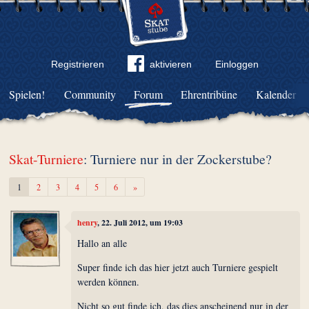
Registrieren
aktivieren
Einloggen
Spielen!
Community
Forum
Ehrentribüne
Kalender
Skat-Turniere
: Turniere nur in der Zockerstube?
Weiter
1
2
3
4
5
6
»
henry
, 22. Juli 2012, um 19:03
Hallo an alle
Super finde ich das hier jetzt auch Turniere gespielt
werden können.
Nicht so gut finde ich, das dies anscheinend nur in der