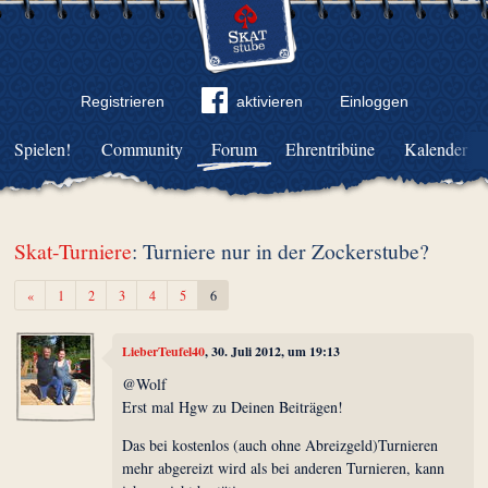
Registrieren
aktivieren
Einloggen
Spielen!
Community
Forum
Ehrentribüne
Kalender
Skat-Turniere
: Turniere nur in der Zockerstube?
Zurück
«
1
2
3
4
5
6
LieberTeufel40
, 30. Juli 2012, um 19:13
@Wolf
Erst mal Hgw zu Deinen Beiträgen!
Das bei kostenlos (auch ohne Abreizgeld)Turnieren
mehr abgereizt wird als bei anderen Turnieren, kann