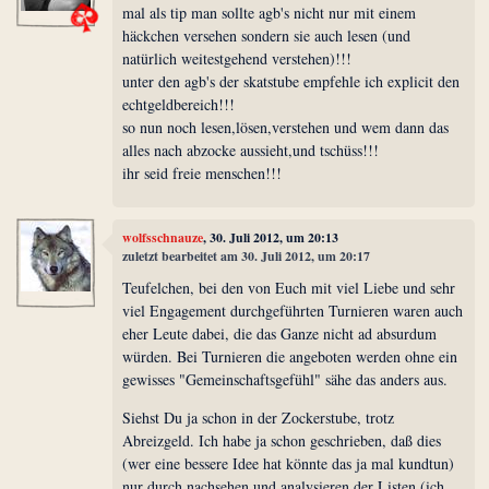
mal als tip man sollte agb's nicht nur mit einem
häckchen versehen sondern sie auch lesen (und
natürlich weitestgehend verstehen)!!!
unter den agb's der skatstube empfehle ich explicit den
echtgeldbereich!!!
so nun noch lesen,lösen,verstehen und wem dann das
alles nach abzocke aussieht,und tschüss!!!
ihr seid freie menschen!!!
wolfsschnauze
, 30. Juli 2012, um 20:13
zuletzt bearbeitet am 30. Juli 2012, um 20:17
Teufelchen, bei den von Euch mit viel Liebe und sehr
viel Engagement durchgeführten Turnieren waren auch
eher Leute dabei, die das Ganze nicht ad absurdum
würden. Bei Turnieren die angeboten werden ohne ein
gewisses "Gemeinschaftsgefühl" sähe das anders aus.
Siehst Du ja schon in der Zockerstube, trotz
Abreizgeld. Ich habe ja schon geschrieben, daß dies
(wer eine bessere Idee hat könnte das ja mal kundtun)
nur durch nachsehen und analysieren der Listen (ich