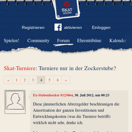
Registrieren
aktivieren
Einloggen
Spielen!
Community
Forum
Ehrentribüne
Kalender
Skat-Turniere
: Turniere nur in der Zockerstube?
Zurück
Weiter
«
1
2
3
4
5
6
»
Ex-Stubenhocker #123064
, 30. Juli 2012, um 00:23
Diese jämmerlichen Abreizgelder beschleunigen die
Amortisation der ganzen Investitionen und
Entwicklungskosten (was die Turniere betrifft)
wirklich nicht sehr, denke ich.