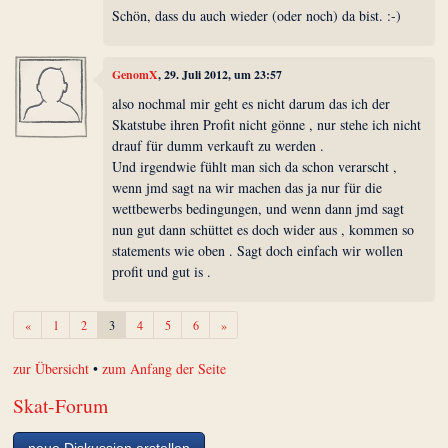
Schön, dass du auch wieder (oder noch) da bist. :-)
GenomX
, 29. Juli 2012, um 23:57
also nochmal mir geht es nicht darum das ich der
Skatstube ihren Profit nicht gönne , nur stehe ich nicht
drauf für dumm verkauft zu werden .
Und irgendwie fühlt man sich da schon verarscht ,
wenn jmd sagt na wir machen das ja nur für die
wettbewerbs bedingungen, und wenn dann jmd sagt
nun gut dann schüttet es doch wider aus , kommen so
statements wie oben . Sagt doch einfach wir wollen
profit und gut is .
Zurück
Weiter
«
1
2
3
4
5
6
»
zur Übersicht
•
zum Anfang der Seite
Skat-Forum