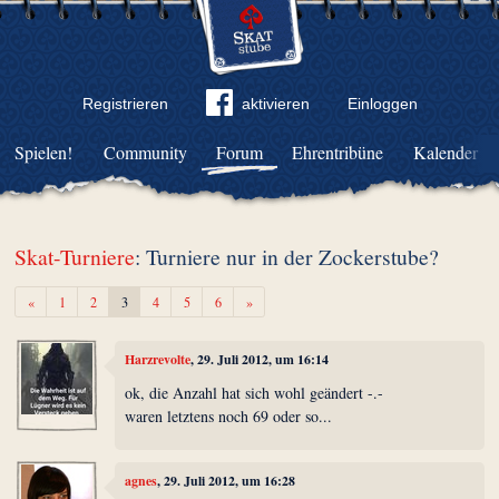
Registrieren
aktivieren
Einloggen
Spielen!
Community
Forum
Ehrentribüne
Kalender
Skat-Turniere
: Turniere nur in der Zockerstube?
Zurück
Weiter
«
1
2
3
4
5
6
»
Harzrevolte
, 29. Juli 2012, um 16:14
ok, die Anzahl hat sich wohl geändert -.-
waren letztens noch 69 oder so...
agnes
, 29. Juli 2012, um 16:28