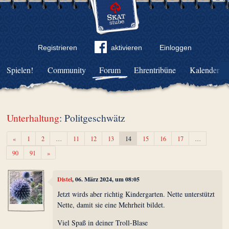
Registrieren
aktivieren
Einloggen
Spielen!
Community
Forum
Ehrentribüne
Kalender
Unterhaltung
: Politgeschwätz
Zurück
«
1
2
…
11
12
13
14
15
16
17
…
Weiter
90
91
»
Distel
, 06. März 2024, um 08:05
Jetzt wirds aber richtig Kindergarten. Nette unterstützt
Nette, damit sie eine Mehrheit bildet.
Viel Spaß in deiner Troll-Blase