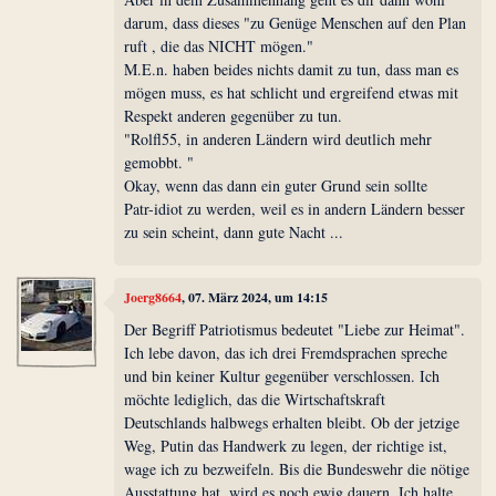
darum, dass dieses "zu Genüge Menschen auf den Plan
ruft , die das NICHT mögen."
M.E.n. haben beides nichts damit zu tun, dass man es
mögen muss, es hat schlicht und ergreifend etwas mit
Respekt anderen gegenüber zu tun.
"Rolfl55, in anderen Ländern wird deutlich mehr
gemobbt. "
Okay, wenn das dann ein guter Grund sein sollte
Patr-idiot zu werden, weil es in andern Ländern besser
zu sein scheint, dann gute Nacht ...
Joerg8664
, 07. März 2024, um 14:15
Der Begriff Patriotismus bedeutet "Liebe zur Heimat".
Ich lebe davon, das ich drei Fremdsprachen spreche
und bin keiner Kultur gegenüber verschlossen. Ich
möchte lediglich, das die Wirtschaftskraft
Deutschlands halbwegs erhalten bleibt. Ob der jetzige
Weg, Putin das Handwerk zu legen, der richtige ist,
wage ich zu bezweifeln. Bis die Bundeswehr die nötige
Ausstattung hat, wird es noch ewig dauern. Ich halte