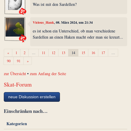
Was ist mit den Sardellen?
Vicious_Hank
, 08. März 2024, um 21:34
es ist schon ein Unterschied, ob man verschiedene
Sardellen an einen Haken macht oder man sie kreuzt...
Zurück
«
1
2
…
11
12
13
14
15
16
17
…
Weiter
90
91
»
zur Übersicht
•
zum Anfang der Seite
Skat-Forum
neue Diskussion erstellen
Einschränken nach…
Kategorien