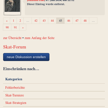
Dieser Eintrag wurde entfernt.
Zurück
«
1
2
…
42
43
44
45
46
47
48
…
Weiter
90
91
»
zur Übersicht
•
zum Anfang der Seite
Skat-Forum
neue Diskussion erstellen
Einschränken nach…
Kategorien
Fehlerberichte
Skat-Turniere
Skat-Strategien