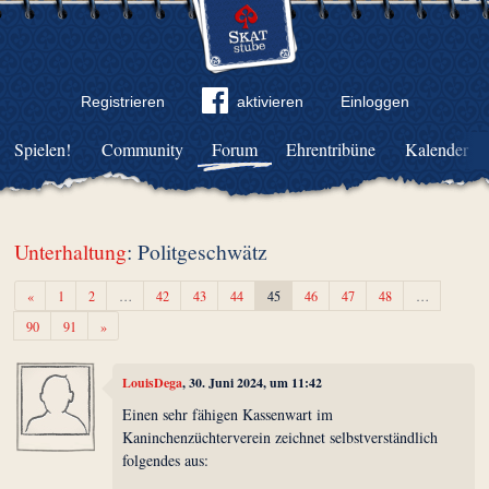
Registrieren
aktivieren
Einloggen
Spielen!
Community
Forum
Ehrentribüne
Kalender
Unterhaltung
: Politgeschwätz
Zurück
«
1
2
…
42
43
44
45
46
47
48
…
Weiter
90
91
»
LouisDega
, 30. Juni 2024, um 11:42
Einen sehr fähigen Kassenwart im
Kaninchenzüchterverein zeichnet selbstverständlich
folgendes aus: