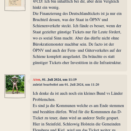
@CD: Ich bin inhaltlich bei dir, aber dein Vergleich
hinkt ein wenig.
Die Finanzierung des Deutschlandtickets ist ja nur ein
Bruchteil dessen, was der Staat in ÖPNV und
Schienenverkehr steckt. Ich fände es besser, wenn der
Staat gezielter günstige Tickets nur für Leute fördert,
wo es sozial Sinn macht. Aber das dürfte nicht ohne
Bürokratiemonster machbar sein. De facto ist der
ÖPNV und auch der Fern- und Güterverkehrs auf der
Schiene komplett ausgelastet. Da bräuchte es statt
günstiger Tickets eher Investition in die Infrastruktur.
Aton
, 01. Juli 2024, um 11:19
zuletzt bearbeitet am 01. Juli 2024, um 11:20
Ich denke da ist auch noch ein kleines Bund vs Länder
Problemchen.
Es sind ja die Kommunen welche es am Ende stemmen
und bezahlen dürfen. Wird für die Kommunen das D-
Ticket zu teuer, dann wird an anderer Stelle gespart.
Hier in Steinfeld, Schleswig Holstein die Gemeinden
Flensburg und Kiel, wird um das Ticket weiter zu