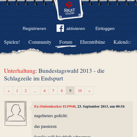
Registrieren
aktivieren
Einloggen
Spielen!
Community
Forum
Ehrentribüne
Kalender
Unterhaltung
: Bundestagswahl 2013 - die
Schlagzeile im Endspurt
Zurück
Weiter
«
1
2
…
6
7
8
9
10
»
Ex-Stubenhocker #119940
, 23. September 2013, um 00:54
nagelneues gedicht:
das passieren
familie will frischluft schnappen.