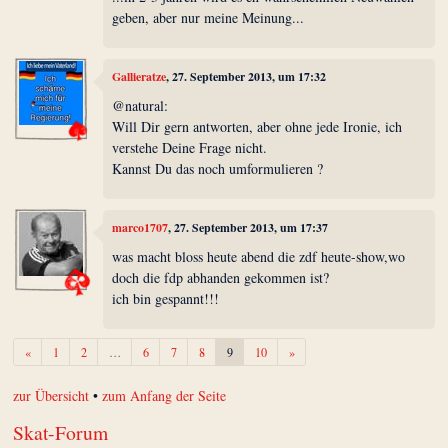
geben, aber nur meine Meinung...
Gallieratze
, 27. September 2013, um 17:32
@natural:
Will Dir gern antworten, aber ohne jede Ironie, ich
verstehe Deine Frage nicht.
Kannst Du das noch umformulieren ?
marco1707
, 27. September 2013, um 17:37
was macht bloss heute abend die zdf heute-show,wo
doch die fdp abhanden gekommen ist?
ich bin gespannt!!!
Zurück
Weiter
«
1
2
…
6
7
8
9
10
»
zur Übersicht
•
zum Anfang der Seite
Skat-Forum