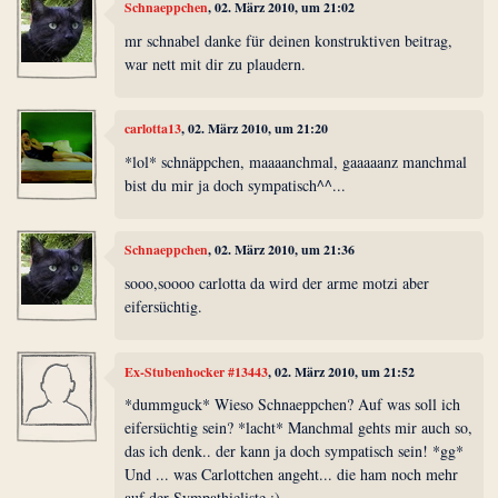
Schnaeppchen
, 02. März 2010, um 21:02
mr schnabel danke für deinen konstruktiven beitrag,
war nett mit dir zu plaudern.
carlotta13
, 02. März 2010, um 21:20
*lol* schnäppchen, maaaanchmal, gaaaaanz manchmal
bist du mir ja doch sympatisch^^...
Schnaeppchen
, 02. März 2010, um 21:36
sooo,soooo carlotta da wird der arme motzi aber
eifersüchtig.
Ex-Stubenhocker #13443
, 02. März 2010, um 21:52
*dummguck* Wieso Schnaeppchen? Auf was soll ich
eifersüchtig sein? *lacht* Manchmal gehts mir auch so,
das ich denk.. der kann ja doch sympatisch sein! *gg*
Und ... was Carlottchen angeht... die ham noch mehr
auf der Sympathieliste ;)