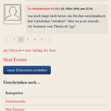
Ex-Stubenhocker #13443
, 02. März 2010, um 22:20
was noch lange nicht heisst, das Du ihm unsympathisch
bist Carlottchen *zwinkert* Aber iss ja nu wurscht...
wir kommen vom Thema ab *gg*
Zurück
Weiter
«
1
2
3
4
5
»
zur Übersicht
•
zum Anfang der Seite
Skat-Forum
neue Diskussion erstellen
Einschränken nach…
Kategorien
Fehlerberichte
Skat-Turniere