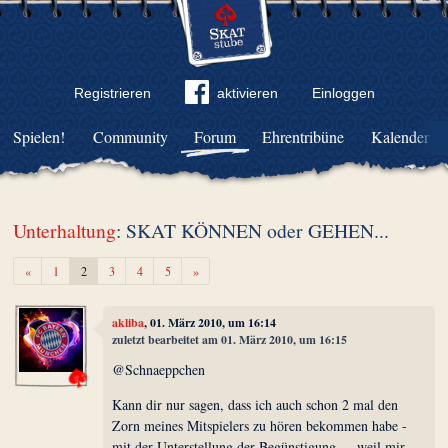
Registrieren
aktivieren
Einloggen
Spielen!
Community
Forum
Ehrentribüne
Kalender
Unterhaltung
: SKAT KÖNNEN oder GEHEN...
Zurück
Weiter
«
1
2
3
4
5
»
akliba
, 01. März 2010, um 16:14
zuletzt bearbeitet am 01. März 2010, um 16:15
@Schnaeppchen
Kann dir nur sagen, dass ich auch schon 2 mal den
Zorn meines Mitspielers zu hören bekommen habe -
mit der Unterstellung der Begünstigung - , weil mir