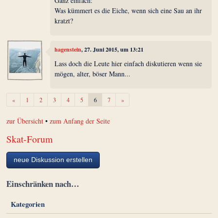
Ganz einfach:
Was kümmert es die Eiche, wenn sich eine Sau an ihr
kratzt?
hagenstein
, 27. Juni 2015, um 13:21
Lass doch die Leute hier einfach diskutieren wenn sie
mögen, alter, böser Mann...
Zurück
Weiter
«
1
2
3
4
5
6
7
»
zur Übersicht
•
zum Anfang der Seite
Skat-Forum
neue Diskussion erstellen
Einschränken nach…
Kategorien