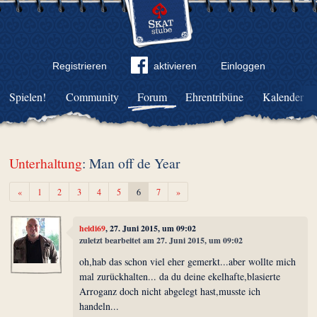
Registrieren
aktivieren
Einloggen
Spielen!
Community
Forum
Ehrentribüne
Kalender
Unterhaltung
: Man off de Year
Zurück
Weiter
«
1
2
3
4
5
6
7
»
heidi69
, 27. Juni 2015, um 09:02
zuletzt bearbeitet am 27. Juni 2015, um 09:02
oh,hab das schon viel eher gemerkt...aber wollte mich
mal zurückhalten... da du deine ekelhafte,blasierte
Arroganz doch nicht abgelegt hast,musste ich
handeln...