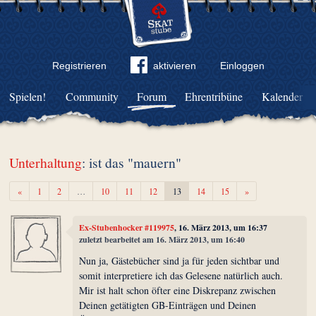
Registrieren
aktivieren
Einloggen
Spielen!
Community
Forum
Ehrentribüne
Kalender
Unterhaltung
: ist das "mauern"
Zurück
Weiter
«
1
2
…
10
11
12
13
14
15
»
Ex-Stubenhocker #119975
, 16. März 2013, um 16:37
zuletzt bearbeitet am 16. März 2013, um 16:40
Nun ja, Gästebücher sind ja für jeden sichtbar und
somit interpretiere ich das Gelesene natürlich auch.
Mir ist halt schon öfter eine Diskrepanz zwischen
Deinen getätigten GB-Einträgen und Deinen