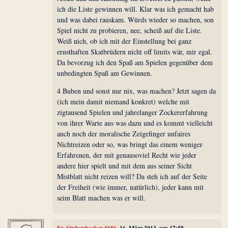
ich die Liste gewinnen will. Klar was ich gemacht hab
und was dabei rauskam. Würds wieder so machen, son
Spiel nicht zu probieren, nee, scheiß auf die Liste.
Weiß nich, ob ich mit der Einstellung bei ganz
ernsthaften Skatbrüdern nicht off limits wär, mir egal.
Da bevorzug ich den Spaß am Spielen gegenüber dem
unbedingten Spaß am Gewinnen.
4 Buben und sonst nur nix, was machen? Jetzt sagen da
(ich mein damit niemand konkret) welche mit
zigtausend Spielen und jahrelanger Zockererfahrung
von ihrer Warte aus was dazu und es kommt vielleicht
auch noch der moralische Zeigefinger unfaires
Nichtreizen oder so, was bringt das einem weniger
Erfahrenen, der mit genausoviel Recht wie jeder
andere hier spielt und mit dem aus seiner Sicht
Mistblatt nicht reizen will? Da steh ich auf der Seite
der Freiheit (wie immer, natürlich), jeder kann mit
seim Blatt machen was er will.
Ex-Stubenhocker #186
, 16. März 2013, um 17:58