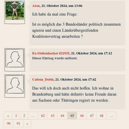
Aton
, 21. Oktober 2024, um 13:06
Ich habe da mal eine Frage:
Ist es möglich das 3 Bundesländer politisch zusammen
agieren und einen Länderübergreifenden
Koalitionsvertrag ausarbeiten ?
Ex-Stubenhocker #21935
, 21. Oktober 2024, um 17:12
Dieser Eintrag wurde entfernt.
Cabeza_Doble
, 21. Oktober 2024, um 17:42
Das will ich doch auch nicht hoffen. Ich wohne in
Brandenburg und hätte definitiv keine Freude daran
aus Sachsen oder Thüringen regiert zu werden.
Zurück
«
1
2
…
62
63
64
65
66
67
68
…
Weiter
90
91
»