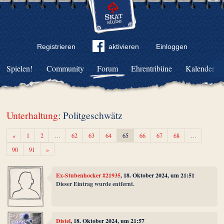
Registrieren
aktivieren
Einloggen
Spielen!
Community
Forum
Ehrentribüne
Kalender
Unterhaltung
: Politgeschwätz
Zurück
«
1
2
…
62
63
64
65
66
67
68
…
Weiter
90
91
»
Ex-Stubenhocker #21935
, 18. Oktober 2024, um 21:51
Dieser Eintrag wurde entfernt.
Distel
, 18. Oktober 2024, um 21:57