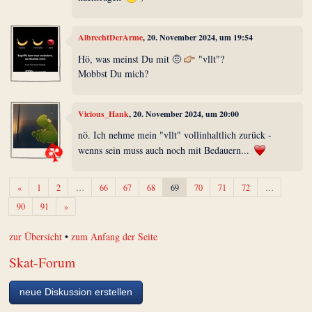
AlbrechtDerArme
, 20. November 2024, um 19:54
Hö, was meinst Du mit 🤨
"vllt"?
Mobbst Du mich?
Vicious_Hank
, 20. November 2024, um 20:00
nö. Ich nehme mein "vllt" vollinhaltlich zurück -
wenns sein muss auch noch mit Bedauern...
Zurück
«
1
2
…
66
67
68
69
70
71
72
…
Weiter
90
91
»
zur Übersicht
•
zum Anfang der Seite
Skat-Forum
neue Diskussion erstellen