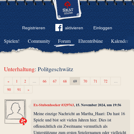
Registrieren
aktivieren
Einloggen
Spielen!
Community
Forum
Ehrentribüne
Kalender
Unterhaltung
: Politgeschwätz
Zurück
«
1
2
…
66
67
68
69
70
71
72
…
Weiter
90
91
»
Ex-Stubenhocker #329763
, 15. November 2024, um 19:56
Meine einzige Nachricht an Martha_Haari: Du hast 16
Spiele und bist seit vielen Jahren hier. Dies ist
offensichtlich ein Zweitname vermutlich als
Unterstützung zum ersten Spielernamen oder vielleicht