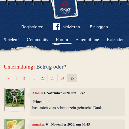
Registrieren
aktivieren
Einloggen
Spielen!
Community
Forum
Ehrentribüne
Kalender
Unterhaltung
: Betrug oder?
Zurück
«
1
2
…
22
23
24
25
Aton
, 03. November 2020, um 13:43
@husumer,
hast mich zum schmunzeln gebracht. Dank.
mmaker
, 04. November 2020, um 00:45