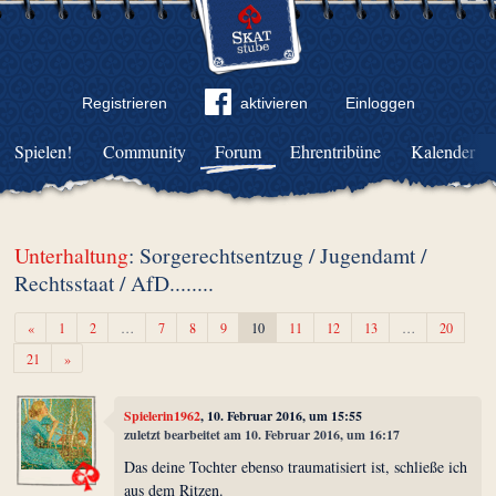
Registrieren
aktivieren
Einloggen
Spielen!
Community
Forum
Ehrentribüne
Kalender
Unterhaltung
: Sorgerechtsentzug / Jugendamt /
Rechtsstaat / AfD........
Zurück
«
1
2
…
7
8
9
10
11
12
13
…
20
Weiter
21
»
Spielerin1962
, 10. Februar 2016, um 15:55
zuletzt bearbeitet am 10. Februar 2016, um 16:17
Das deine Tochter ebenso traumatisiert ist, schließe ich
aus dem Ritzen.