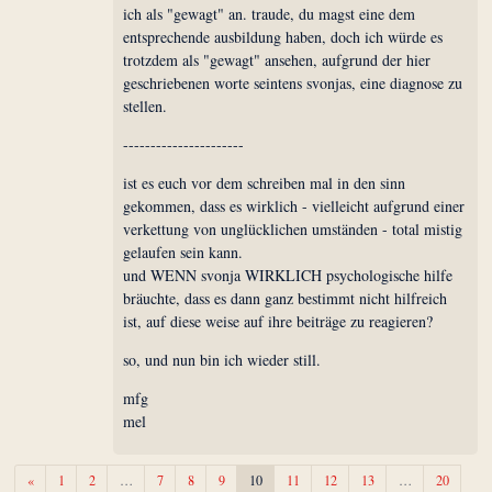
ich als "gewagt" an. traude, du magst eine dem
entsprechende ausbildung haben, doch ich würde es
trotzdem als "gewagt" ansehen, aufgrund der hier
geschriebenen worte seintens svonjas, eine diagnose zu
stellen.
----------------------
ist es euch vor dem schreiben mal in den sinn
gekommen, dass es wirklich - vielleicht aufgrund einer
verkettung von unglücklichen umständen - total mistig
gelaufen sein kann.
und WENN svonja WIRKLICH psychologische hilfe
bräuchte, dass es dann ganz bestimmt nicht hilfreich
ist, auf diese weise auf ihre beiträge zu reagieren?
so, und nun bin ich wieder still.
mfg
mel
Zurück
«
1
2
…
7
8
9
10
11
12
13
…
20