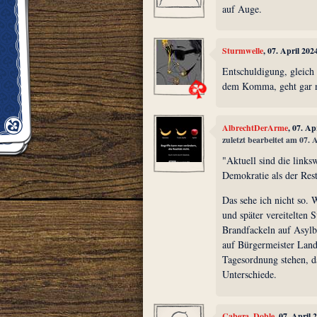
auf Auge.
Sturmwelle
, 07. April 20
Entschuldigung, gleich 
dem Komma, geht gar n
AlbrechtDerArme
, 07. Ap
zuletzt bearbeitet am 07. 
"Aktuell sind die link
Demokratie als der Rest
Das sehe ich nicht so.
und später vereitelten 
Brandfackeln auf Asyl
auf Bürgermeister Land
Tagesordnung stehen, da
Unterschiede.
Cabeza_Doble
, 07. April