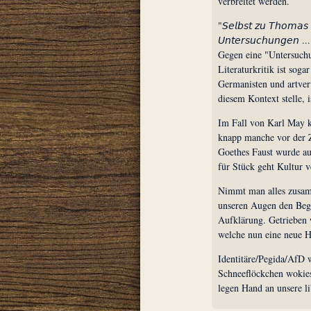
verbreitet werden.
"𝘚𝘦𝘭𝘣𝘴𝘵 𝘻𝘶 𝘛𝘩𝘰𝘮𝘢𝘴 
𝘜𝘯𝘵𝘦𝘳𝘴𝘶𝘤𝘩𝘶𝘯𝘨𝘦𝘯 ..
Gegen eine "Untersuch
Literaturkritik ist sog
Germanisten und artver
diesem Kontext stelle, 
Im Fall von Karl May k
knapp manche vor der Z
Goethes Faust wurde au
für Stück geht Kultur v
Nimmt man alles zusamm
unseren Augen den Begi
Aufklärung. Getrieben 
welche nun eine neue H
Identitäre/Pegida/Af
Schneeflöckchen wokies
legen Hand an unsere li