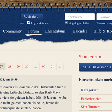
Spielername
Passwort
Registrieren
oder
Login aktivieren
Passwort ver
eingeloggt bleiben
Community
Forum
Ehrentribüne
Kalender
Hilfe & Ko
Skat-Forum
Weiter
27
28
29
30
…
90
91
»
neue Diskussion er
Einschränken na
2024, um 10:39
h davon aus, dass viele der Diskutanten hier in
Kategorien
sie eine kritische Distanz zu den Karl-May-
 viele sie gelesen haben. Mit 10 Jahren - wobei
Fehlerberichte
e mehr gelesen haben als heute, bevor die
Skat-Turniere
 Schwerpunkte setzten- haben