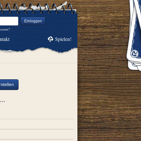
Einloggen
gessen?
ntakt
Spielen!
stellen
ch…