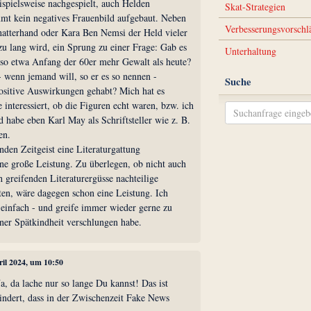
ispielsweise nachgespielt, auch Helden
Skat-Strategien
mmt kein negatives Frauenbild aufgebaut. Neben
Verbesserungsvorschl
hatterhand oder Kara Ben Nemsi der Held vieler
zu lang wird, ein Sprung zu einer Frage: Gab es
Unterhaltung
 so etwa Anfang der 60er mehr Gewalt als heute?
 - wenn jemand will, so er es so nennen -
Suche
sitive Auswirkungen gehabt? Mich hat es
 interessiert, ob die Figuren echt waren, bzw. ich
d habe eben Karl May als Schriftsteller wie z. B.
en.
den Zeitgeist eine Literaturgattung
ine große Leistung. Zu überlegen, ob nicht auch
 greifenden Literaturergüsse nachteilige
n, wäre dagegen schon eine Leistung. Ich
s einfach - und greife immer wieder gerne zu
iner Spätkindheit verschlungen habe.
ril 2024, um 10:50
Na, da lache nur so lange Du kannst! Das ist
indert, dass in der Zwischenzeit Fake News