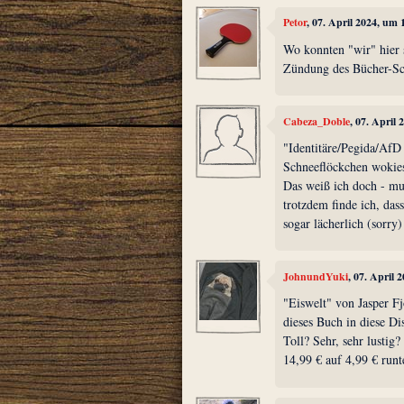
Petor
, 07. April 2024, um 
Wo konnten "wir" hier 
Zündung des Bücher-Sch
Cabeza_Doble
, 07. April
"Identitäre/Pegida/A
Schneeflöckchen wokies
Das weiß ich doch - mu
trotzdem finde ich, das
sogar lächerlich (sorry)
JohnundYuki
, 07. April 
"Eiswelt" von Jasper F
dieses Buch in diese Di
Toll? Sehr, sehr lustig
14,99 € auf 4,99 € runt