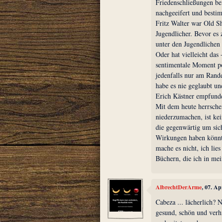
Friedenschließungen be
nachgeeifert und besti
Fritz Walter war Old S
Jugendlicher. Bevor es 
unter den Jugendlichen
Oder hat vielleicht das
sentimentale Moment po
jedenfalls nur am Rande
habe es nie geglaubt un
Erich Kästner empfund
Mit dem heute herrschen
niederzumachen, ist ke
die gegenwärtig um sich
Wirkungen haben könnte
mache es nicht, ich lie
Büchern, die ich in me
AlbrechtDerArme
, 07. Ap
Cabeza ... lächerlich? 
gesund, schön und verh