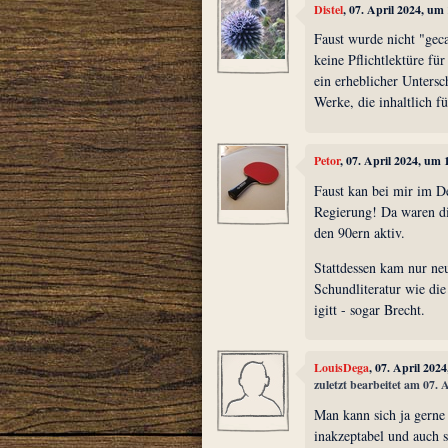
Distel
, 07. April 2024, um
Faust wurde nicht "geca
keine Pflichtlektüre fü
ein erheblicher Untersch
Werke, die inhaltlich 
Petor
, 07. April 2024, um 
Faust kan bei mir im D
Regierung! Da waren 
den 90ern aktiv.
Stattdessen kam nur n
Schundliteratur wie die
igitt - sogar Brecht.
LouisDega
, 07. April 202
zuletzt bearbeitet am 07. 
Man kann sich ja gerne a
inakzeptabel und auch s