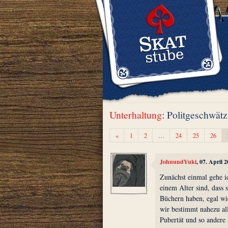
Unterhaltung
: Politgeschwätz
Zurück
«
1
2
…
24
25
26
JohnundYuki
, 07. April 
Zunächst einmal gehe ic
einem Alter sind, dass 
Büchern haben, egal wie
wir bestimmt nahezu all
Pubertät und so andere