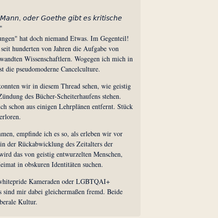
𝘢𝘯𝘯, 𝘰𝘥𝘦𝘳 𝘎𝘰𝘦𝘵𝘩𝘦 𝘨𝘪𝘣𝘵 𝘦𝘴 𝘬𝘳𝘪𝘵𝘪𝘴𝘤𝘩𝘦
."
ungen" hat doch niemand Etwas. Im Gegenteil!
ar seit hunderten von Jahren die Aufgabe von
wandten Wissenschaftlern. Wogegen ich mich in
ist die pseudomoderne Cancelculture.
onnten wir in diesem Thread sehen, wie geistig
ündung des Bücher-Scheiterhaufens stehen.
ch schon aus einigen Lehrplänen entfernt. Stück
erloren.
en, empfinde ich es so, als erleben wir vor
n der Rückabwicklung des Zeitalters der
wird das von geistig entwurzelten Menschen,
eimat in obskuren Identitäten suchen.
D whitepride Kameraden oder LGBTQAI+
 sind mir dabei gleichermaßen fremd. Beide
berale Kultur.