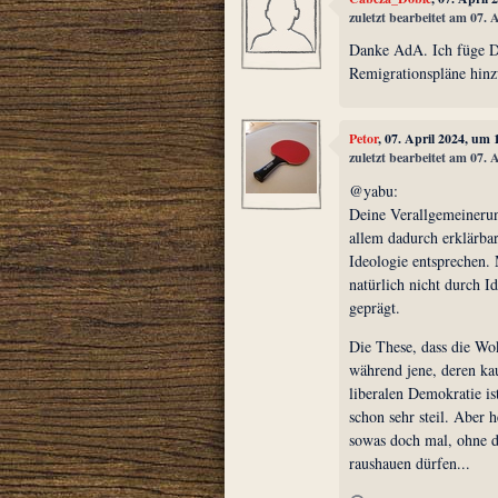
zuletzt bearbeitet am 07. 
Danke AdA. Ich füge D
Remigrationspläne hinz
Petor
, 07. April 2024, um 
zuletzt bearbeitet am 07. 
@yabu:
Deine Verallgemeinerung
allem dadurch erklärbar
Ideologie entsprechen.
natürlich nicht durch I
geprägt.
Die These, dass die Wo
während jene, deren ka
liberalen Demokratie ist
schon sehr steil. Aber 
sowas doch mal, ohne 
raushauen dürfen...