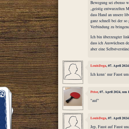
Bewegung sei ebenso wi
„geistig entwurzelten 
dass Hand an unsere lib
ganz schnell bei der so
Verbindung zu bringend
Ich bin überzeugter link
dass ich Auswüchsen de
aber eine Selbstverständ
LouisDega
, 07. April 202
Ich kenn‘ nur Faust um
Petor
, 07. April 2024, um 
"auf"
LouisDega
, 07. April 202
Jep, Faust auf Faust 