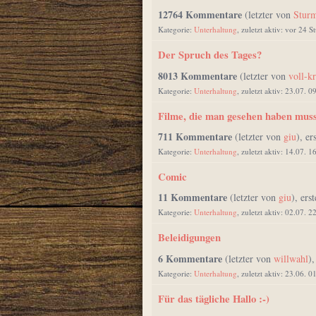
12764 Kommentare
(letzter von
Stur
Kategorie:
Unterhaltung
, zuletzt aktiv: vor 24 
Der Spruch des Tages?
8013 Kommentare
(letzter von
voll-kr
Kategorie:
Unterhaltung
, zuletzt aktiv: 23.07. 0
Filme, die man gesehen haben mus
711 Kommentare
(letzter von
giu
), er
Kategorie:
Unterhaltung
, zuletzt aktiv: 14.07. 1
Comic
11 Kommentare
(letzter von
giu
), ers
Kategorie:
Unterhaltung
, zuletzt aktiv: 02.07. 2
Beleidigungen
6 Kommentare
(letzter von
willwahl
),
Kategorie:
Unterhaltung
, zuletzt aktiv: 23.06. 0
Für das tägliche Hallo :-)