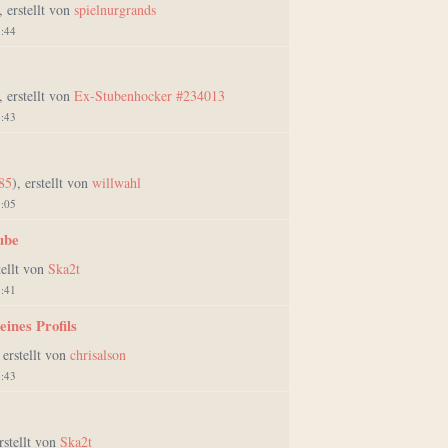
, erstellt von
spielnurgrands
1:44
, erstellt von
Ex-Stubenhocker #234013
7:43
85
), erstellt von
willwahl
1:05
ube
tellt von
Ska2t
8:41
eines Profils
, erstellt von
chrisalson
1:43
erstellt von
Ska2t