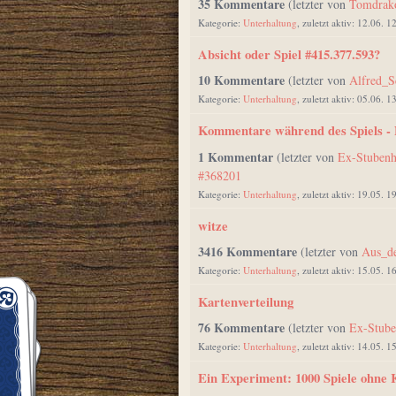
35 Kommentare
(letzter von
Tomdrak
Kategorie:
Unterhaltung
, zuletzt aktiv: 12.06. 1
Absicht oder Spiel #415.377.593?
10 Kommentare
(letzter von
Alfred_S
Kategorie:
Unterhaltung
, zuletzt aktiv: 05.06. 1
Kommentare während des Spiels - 
1 Kommentar
(letzter von
Ex-Stubenh
#368201
Kategorie:
Unterhaltung
, zuletzt aktiv: 19.05. 1
witze
3416 Kommentare
(letzter von
Aus_de
Kategorie:
Unterhaltung
, zuletzt aktiv: 15.05. 1
Kartenverteilung
76 Kommentare
(letzter von
Ex-Stube
Kategorie:
Unterhaltung
, zuletzt aktiv: 14.05. 1
Ein Experiment: 1000 Spiele ohne