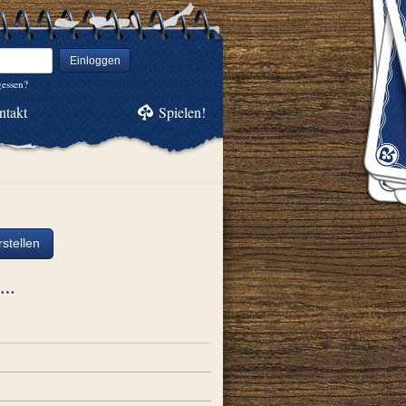
Einloggen
gessen?
ntakt
Spielen!
stellen
ch…