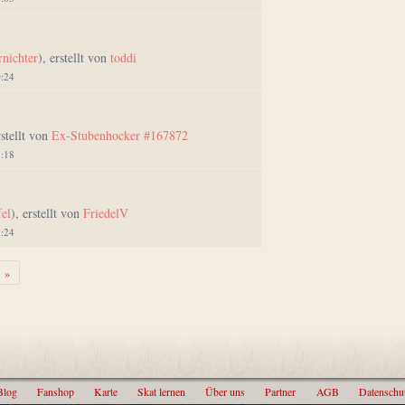
rnichter
), erstellt von
toddi
0:24
rstellt von
Ex-Stubenhocker #167872
5:18
fel
), erstellt von
FriedelV
8:24
Weiter
»
Blog
Fanshop
Karte
Skat lernen
Über uns
Partner
AGB
Datenschu