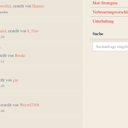
Skat-Strategien
mwelle
), erstellt von
Hannes
Verbesserungsvorschl
Stunden
Unterhaltung
ass
), erstellt von
k_Uno
Suche
9:24
s
stellt von
Breaki
6:11
tellt von
giu
2:43
 erstellt von
Wurzel2308
1:44