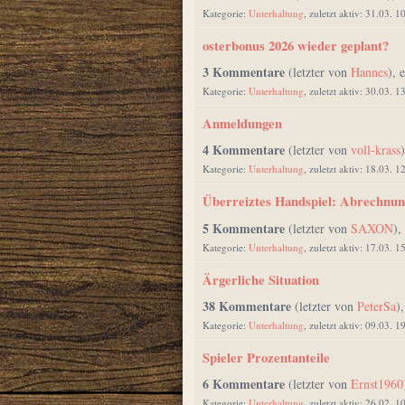
Kategorie:
Unterhaltung
, zuletzt aktiv: 31.03. 1
osterbonus 2026 wieder geplant?
3 Kommentare
(letzter von
Hannes
), 
Kategorie:
Unterhaltung
, zuletzt aktiv: 30.03. 1
Anmeldungen
4 Kommentare
(letzter von
voll-krass
Kategorie:
Unterhaltung
, zuletzt aktiv: 18.03. 1
Überreiztes Handspiel: Abrechnun
5 Kommentare
(letzter von
SAXON
),
Kategorie:
Unterhaltung
, zuletzt aktiv: 17.03. 1
Ärgerliche Situation
38 Kommentare
(letzter von
PeterSa
)
Kategorie:
Unterhaltung
, zuletzt aktiv: 09.03. 1
Spieler Prozentanteile
6 Kommentare
(letzter von
Ernst1960
Kategorie:
Unterhaltung
, zuletzt aktiv: 26.02. 1