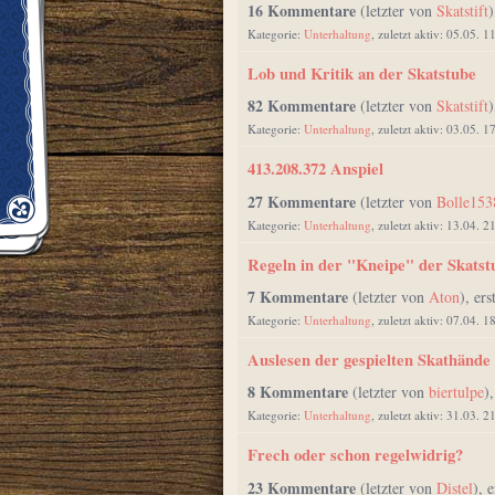
16 Kommentare
(letzter von
Skatstift
)
Kategorie:
Unterhaltung
, zuletzt aktiv: 05.05. 1
Lob und Kritik an der Skatstube
82 Kommentare
(letzter von
Skatstift
)
Kategorie:
Unterhaltung
, zuletzt aktiv: 03.05. 1
413.208.372 Anspiel
27 Kommentare
(letzter von
Bolle153
Kategorie:
Unterhaltung
, zuletzt aktiv: 13.04. 2
Regeln in der "Kneipe" der Skatst
7 Kommentare
(letzter von
Aton
), ers
Kategorie:
Unterhaltung
, zuletzt aktiv: 07.04. 1
Auslesen der gespielten Skathände 
8 Kommentare
(letzter von
biertulpe
)
Kategorie:
Unterhaltung
, zuletzt aktiv: 31.03. 2
Frech oder schon regelwidrig?
23 Kommentare
(letzter von
Distel
), 