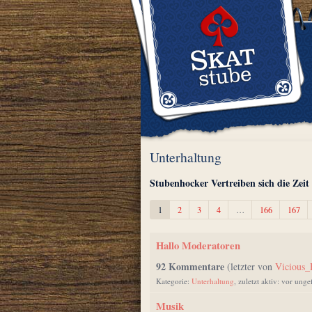
Unterhaltung
Stubenhocker Vertreiben sich die Zeit
1
2
3
4
…
166
167
Hallo Moderatoren
92 Kommentare
(letzter von
Vicious
Kategorie:
Unterhaltung
, zuletzt aktiv: vor ung
Musik