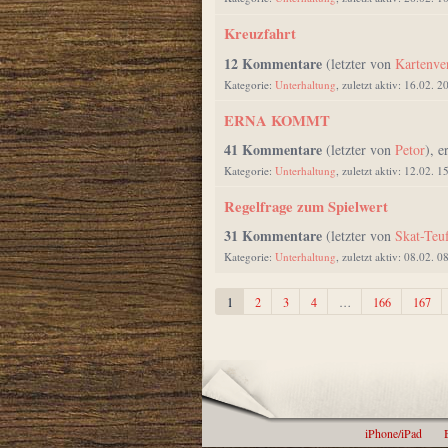
Kreuzfahrt
12 Kommentare
(letzter von
Kartenve
Kategorie:
Unterhaltung
, zuletzt aktiv: 16.02. 2
ERNA KOMMT
41 Kommentare
(letzter von
Petor
), e
Kategorie:
Unterhaltung
, zuletzt aktiv: 12.02. 1
Regelfrage zum Spielwert
31 Kommentare
(letzter von
Skat-Teu
Kategorie:
Unterhaltung
, zuletzt aktiv: 08.02. 0
1
2
3
4
…
166
167
iPhone/iPad