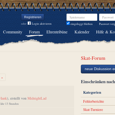
Spielername
Passwort
Registrieren
oder
Login aktivieren
Passwort ver
eingeloggt bleiben
Community
Forum
Ehrentribüne
Kalender
Hilfe & Ko
Skat-Forum
neue Diskussion er
Weiter
»
Einschränken na
Kategorien
_Hank
), erstellt von
MidnightLad
Fehlerberichte
efähr 13 Stunden
Skat-Turniere