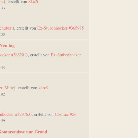
on
), erstellt von
Ska2t
2:33
chubert
), erstellt von
Ex-Stubenhocker #365985
3:35
Neuling
ocker #368201
), erstellt von
Ex-Stubenhocker
9:55
r_Mitte
), erstellt von
karo9
6:02
nhocker #329763
), erstellt von
Cosima1956
5:59
 Kompromisse nur Grand