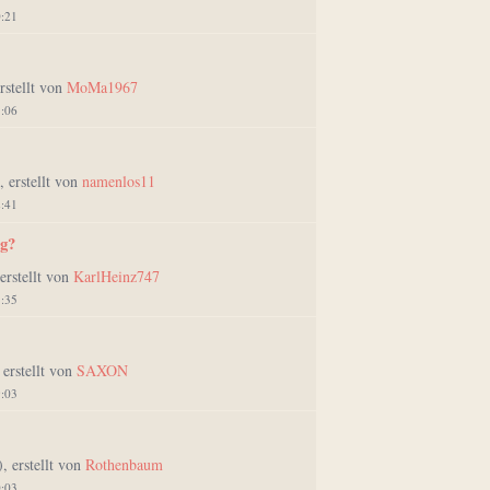
0:21
erstellt von
MoMa1967
3:06
), erstellt von
namenlos11
2:41
g?
 erstellt von
KarlHeinz747
5:35
, erstellt von
SAXON
9:03
), erstellt von
Rothenbaum
0:03